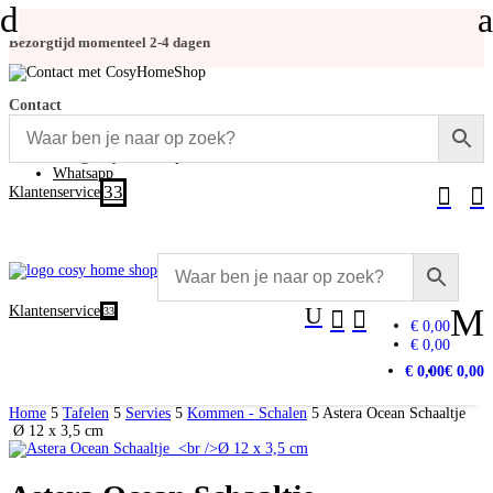
d
a
Bezorgtijd momenteel 2-4 dagen
Contact
+31 (0)348-486 555
info@cosyhomeshop.nl
Whatsapp
3


Klantenservice
U
M
Klantenservice
3


€ 0,00
€ 0,00
€ 0,00
€ 0,00
Home
5
Tafelen
5
Servies
5
Kommen - Schalen
5
Astera Ocean Schaaltje
Ø 12 x 3,5 cm