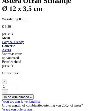
Astera Ocean Schaaltje
Ø 12 x 3,5 cm
Waardering
0
uit 5
€
6,
20
per stuk
Merk
Cosy & Trendy
Collectie
Astera
Voorraadstatus
op voorraad
Besteleenheid
per stuk
Op voorraad
-
Astera
Ocean
+
Schaaltje
In de winkelmand
»
Ø
12
Voeg toe aan je verlanglijst
x
Groter aantal, of combinatiebestelling van 200,- of meer?
3,5
Vraag een offerte aan