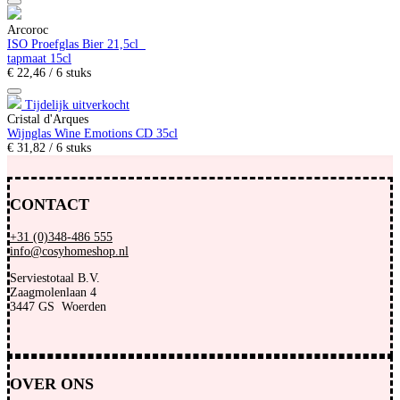
Arcoroc
ISO Proefglas Bier 21,5cl
tapmaat 15cl
€
22,
46
/ 6 stuks
Tijdelijk uitverkocht
Cristal d'Arques
Wijnglas Wine Emotions CD 35cl
€
31,
82
/ 6 stuks
CONTACT
+31 (0)348-486 555
info@cosyhomeshop.nl
Serviestotaal B.V.
Zaagmolenlaan 4
3447 GS Woerden
OVER ONS