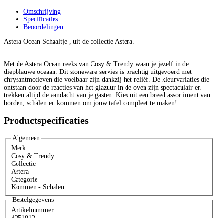
cm
Omschrijving
aantal
Specificaties
Beoordelingen
Astera Ocean Schaaltje , uit de collectie Astera.
Met de Astera Ocean reeks van Cosy & Trendy waan je jezelf in de
diepblauwe oceaan. Dit stoneware servies is prachtig uitgevoerd met
chrysantmotieven die voelbaar zijn dankzij het reliëf. De kleurvariaties die
ontstaan door de reacties van het glazuur in de oven zijn spectaculair en
trekken altijd de aandacht van je gasten. Kies uit een breed assortiment van
borden, schalen en kommen om jouw tafel compleet te maken!
Productspecificaties
Algemeen
Merk
Cosy & Trendy
Collectie
Astera
Categorie
Kommen - Schalen
Bestelgegevens
Artikelnummer
4251012