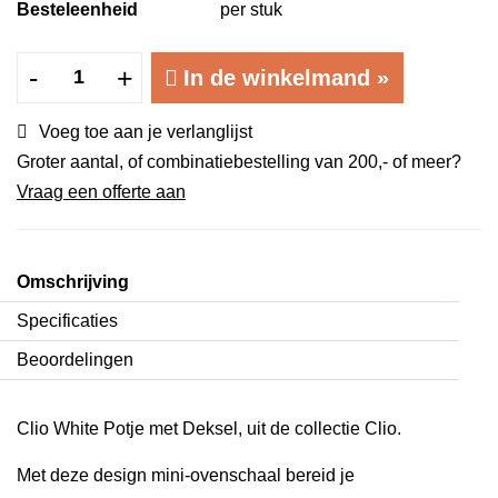
Besteleenheid
per stuk
Clio
-
+
In de winkelmand
»
White
Potje
Voeg toe aan je verlanglijst
met
Groter aantal, of combinatiebestelling van 200,- of meer?
Deksel
Vraag een offerte aan
Ø
10
x
Omschrijving
6
Specificaties
cm
Beoordelingen
aantal
Clio White Potje met Deksel, uit de collectie Clio.
Met deze design mini-ovenschaal bereid je