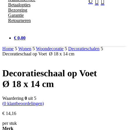
U


Betaalopties
Bezorging
Garantie
Retourneren
€ 0,00
Home
5
Wonen
5
Woondecoratie
5
Decoratieschalen
5
Decoratieschaal op Voet Ø 18 x 14 cm
Decoratieschaal op Voet
Ø 18 x 14 cm
Waardering
0
uit 5
(
0
klantbeoordelingen)
€
14,
16
per stuk
Merk