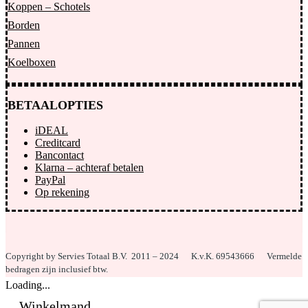
Koppen – Schotels
Borden
Pannen
Koelboxen
BETAALOPTIES
iDEAL
Creditcard
Bancontact
Klarna – achteraf betalen
PayPal
Op rekening
Copyright by Servies Totaal B.V. 2011 – 2024
K.v.K. 69543666 Vermelde
bedragen zijn inclusief btw.
Loading...
Winkelmand