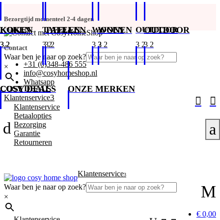
Bezorgtijd momenteel 2-4 dagen
KOKEN
KOKEN
TAFELEN
TAFELEN
WONEN
WONEN
OUTDOOR
OUTDOOR
Contact
Waar ben je naar op zoek?
+31 (0)348-486 555
×
info@cosyhomeshop.nl
Whatsapp
COSY DEALS
COSY DEALS
ONZE MERKEN
3
Klantenservice


Klantenservice
Betaalopties
d
Bezorging
a
Garantie
Retourneren
Klantenservice
3
M
Waar ben je naar op zoek?
×
€ 0,00
Klantenservice