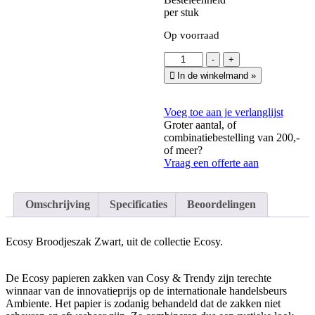
per stuk
Op voorraad
Ecosy
-
+
Broodjeszak
In de winkelmand
»
Zwart
14
x
Voeg toe aan je verlanglijst
15
Groter aantal, of
cm
combinatiebestelling van 200,-
·
of meer?
wasbaar
Vraag een offerte aan
aantal
Omschrijving
Specificaties
Beoordelingen
Ecosy Broodjeszak Zwart, uit de collectie Ecosy.
De Ecosy papieren zakken van Cosy & Trendy zijn terechte
winnaar van de innovatieprijs op de internationale handelsbeurs
Ambiente. Het papier is zodanig behandeld dat de zakken niet