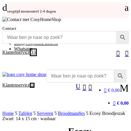
d
a
Bezorgtijd momenteel 2-4 dagen
Contact
+31 (0)348-486 555
info@cosyhomeshop.nl
Whatsapp
3
Klantenservice


Klantenservice
U
M
3


€ 0,00
€ 0,00
Home
5
Tafelen
5
Serveren
5
Broodmandjes
5
Ecosy Broodjeszak
Zwart 14 x 15 cm · wasbaar