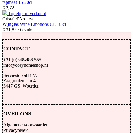
tapmaat 15-20cl
€
2,
72
Tijdelijk uitverkocht
Cristal d'Arques
Wijnglas Wine Emotions CD 35cl
€
31,
82
/ 6 stuks
CONTACT
+31 (0)348-486 555
info@cosyhomeshop.nl
Serviestotaal B.V.
Zaagmolenlaan 4
3447 GS Woerden
OVER ONS
Algemene voorwaarden
Privacybeleid