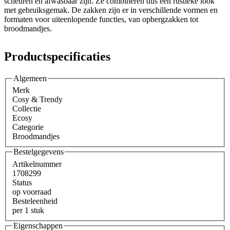
scheuren en afwasbaar zijn. Ze combineren dus een rustieke look
met gebruiksgemak. De zakken zijn er in verschillende vormen en
formaten voor uiteenlopende functies, van opbergzakken tot
broodmandjes.
Productspecificaties
Algemeen
Merk
Cosy & Trendy
Collectie
Ecosy
Categorie
Broodmandjes
Bestelgegevens
Artikelnummer
1708299
Status
op voorraad
Besteleenheid
per 1 stuk
Eigenschappen