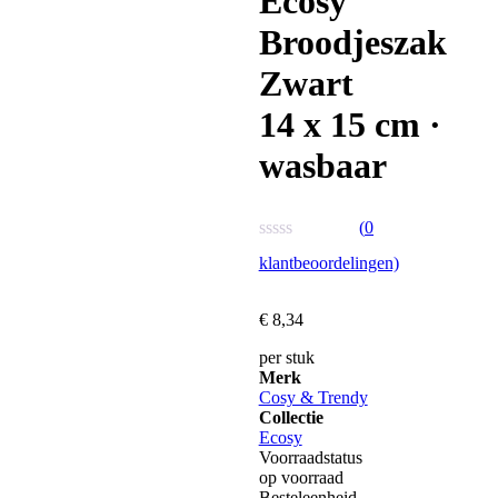
Ecosy
Broodjeszak
Zwart
14 x 15 cm ·
wasbaar
(
0
Waardering
klantbeoordelingen)
0
uit
5
€
8,
34
per stuk
Merk
Cosy & Trendy
Collectie
Ecosy
Voorraadstatus
op voorraad
Besteleenheid