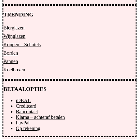
TRENDING
Bierglazen
Wijnglazen
Koppen – Schotels
Borden
Pannen
Koelboxen
BETAALOPTIES
iDEAL
Creditcard
Bancontact
Klarna – achteraf betalen
PayPal
Op rekening