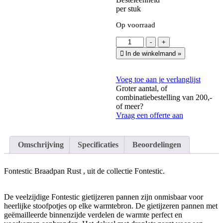
per stuk
Op voorraad
Fontestic
-
+
Braadpan
In de winkelmand
»
Rust
Ø
24
Voeg toe aan je verlanglijst
x
Groter aantal, of
11,6
combinatiebestelling van 200,-
cm
of meer?
·
Vraag een offerte aan
gietijzer
aantal
Omschrijving
Specificaties
Beoordelingen
Fontestic Braadpan Rust , uit de collectie Fontestic.
De veelzijdige Fontestic gietijzeren pannen zijn onmisbaar voor
heerlijke stoofpotjes op elke warmtebron. De gietijzeren pannen met
geëmailleerde binnenzijde verdelen de warmte perfect en