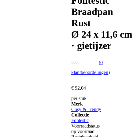
Fontestic
Braadpan
Rust
Ø 24 x 11,6 cm
· gietijzer
(
0
Waardering
klantbeoordelingen)
0
uit
5
€
92,
04
per stuk
Merk
Cosy & Trendy
Collectie
Fontestic
Voorraadstatus
op voorraad
Besteleenheid