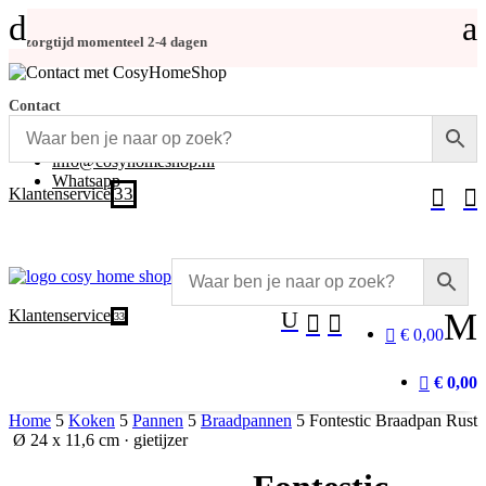
d
a
Bezorgtijd momenteel 2-4 dagen
Contact
+31 (0)348-486 555
info@cosyhomeshop.nl
Whatsapp
3
Klantenservice


Klantenservice
U
M
3


€ 0,00
€ 0,00
Home
5
Koken
5
Pannen
5
Braadpannen
5
Fontestic Braadpan Rust
Ø 24 x 11,6 cm · gietijzer