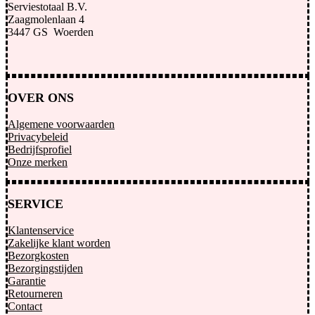
Serviestotaal B.V.
Zaagmolenlaan 4
3447 GS Woerden
OVER ONS
Algemene voorwaarden
Privacybeleid
Bedrijfsprofiel
Onze merken
SERVICE
Klantenservice
Zakelijke klant worden
Bezorgkosten
Bezorgingstijden
Garantie
Retourneren
Contact