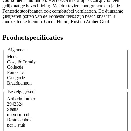
voorkomen aanbranden. Het deksel met droplets zorgt voor een
gelijkmatige bevochtiging. Met de stevige handgrepen kan je de
Fontestic stoofpannen ook comfortabel verplaatsen. De duurzame
gietijzeren potten van de Fontestic reeks zijn beschikbaar in 3
unieke, leuke kleuren: Green Heron, Rust en Amber Gold.
Productspecificaties
Algemeen
Merk
Cosy & Trendy
Collectie
Fontestic
Categorie
Braadpannen
Bestelgegevens
Artikelnummer
2942324
Status
op voorraad
Besteleenheid
per 1 stuk