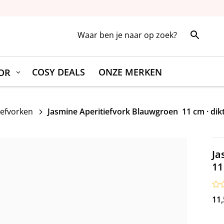
COSY DEALS
ONZE MERKEN
OR
iefvorken
Jasmine Aperitiefvork Blauwgroen 11 cm · dik
5
J
11
11,