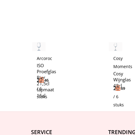
Arcoroc
Cosy
ISO
Moments
Proefglas
Cosy
Bier
22,
Wijnglas
46
21,5cl
48cl
20,
/ 6
69
tapmaat
15cl
stuks
/ 6
stuks
SERVICE
TRENDIN