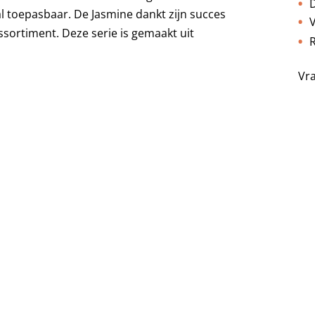
D
al toepasbaar. De Jasmine dankt zijn succes
V
ssortiment. Deze serie is gemaakt uit
R
Vr