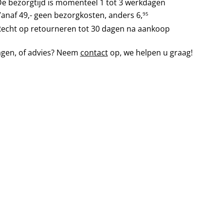
e bezorgtijd is momenteel 1 tot 3 werkdagen
anaf 49,- geen bezorgkosten, anders
6,
95
echt op retourneren tot 30 dagen na aankoop
agen, of advies? Neem
contact
op, we helpen u graag!