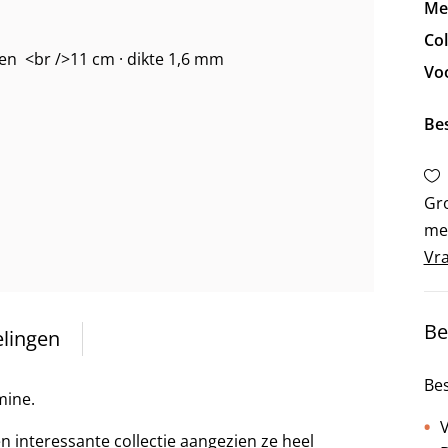
Me
Col
Vo
Be
Gro
me
Vra
Be
lingen
Bes
mine.
V
n interessante collectie aangezien ze heel