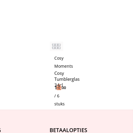
Cosy
Moments
Cosy
Tumblerglas
34cl
14,
00
/ 6
stuks
G
BETAALOPTIES