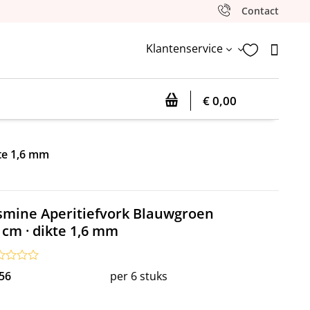
Contact
Klantenservice


3
€ 0,00
te 1,6 mm
asmine Aperitiefvork Blauwgroen
 cm · dikte 1,6 mm
56
per 6 stuks