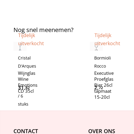
Nog snel meenemen?
Tijdelijk
Tijdelijk
uitverkocht
uitverkocht
Cristal
Bormioli
D'Arques
Rocco
Wijnglas
Executive
Wine
Proefglas
Emotions
Bier 26cl
31,
2,
82
72
CD 35cl
tapmaat
/ 6
15-20cl
stuks
CONTACT
OVER ONS