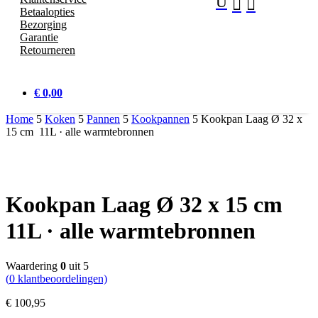
U


Betaalopties
Bezorging
Garantie
Retourneren
€ 0,00
Home
5
Koken
5
Pannen
5
Kookpannen
5
Kookpan Laag Ø 32 x
15 cm 11L · alle warmtebronnen
Kookpan Laag Ø 32 x 15 cm
11L · alle warmtebronnen
Waardering
0
uit 5
(
0
klantbeoordelingen)
€
100,
95