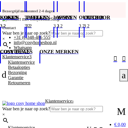
Bezorgtijd momenteel 2-4 dagen
KOKEN
KOKEN
TAFELEN
TAFELEN
WONEN
WONEN
OUTDOOR
OUTDOOR
Contact
Waar ben je naar op zoek?
+31 (0)348-486 555
×
info@cosyhomeshop.nl
Whatsapp
COSY DEALS
COSY DEALS
ONZE MERKEN
3
Klantenservice


Klantenservice
Betaalopties
d
Bezorging
a
Garantie
Retourneren
Klantenservice
3
M
Waar ben je naar op zoek?
×
€ 0,00
Klantenservice