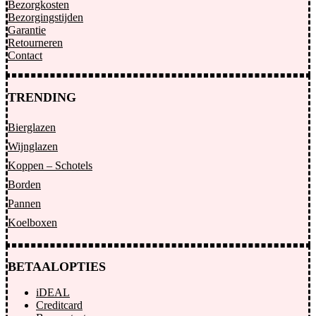
Bezorgkosten
Bezorgingstijden
Garantie
Retourneren
Contact
TRENDING
Bierglazen
Wijnglazen
Koppen – Schotels
Borden
Pannen
Koelboxen
BETAALOPTIES
iDEAL
Creditcard