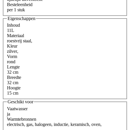
Besteleenheid
per 1 stuk
Eigenschappen
Inhoud
11L
Materiaal
roestvrij staal
,
Kleur
zilver
,
Vorm
rond
Lengte
32 cm
Breedte
32 cm
Hoogte
15 cm
Geschikt voor
Vaatwasser
ja
Warmtebronnen
electrisch
,
gas
,
halogeen
,
inductie
,
keramisch
,
oven
,