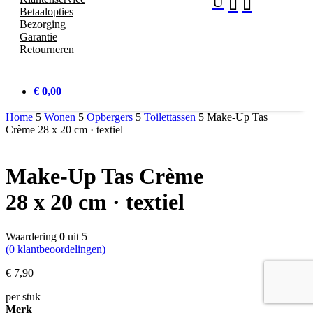
U


Betaalopties
Bezorging
Garantie
Retourneren
€ 0,00
Home
5
Wonen
5
Opbergers
5
Toilettassen
5
Make-Up Tas
Crème 28 x 20 cm · textiel
Make-Up Tas Crème
28 x 20 cm · textiel
Waardering
0
uit 5
(
0
klantbeoordelingen)
€
7,
90
per stuk
Merk