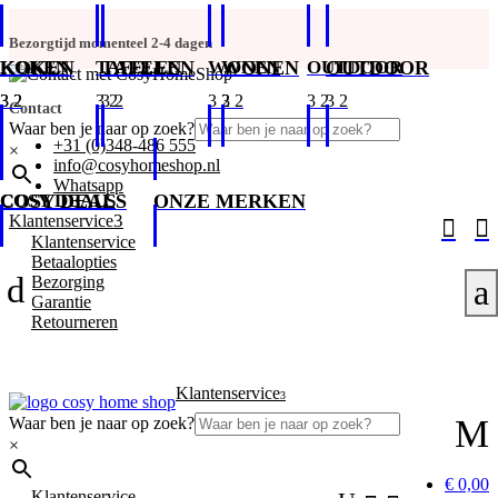
Bezorgtijd momenteel 2-4 dagen
KOKEN
KOKEN
TAFELEN
TAFELEN
WONEN
WONEN
OUTDOOR
OUTDOOR
Contact
Waar ben je naar op zoek?
+31 (0)348-486 555
×
info@cosyhomeshop.nl
Whatsapp
COSY DEALS
COSY DEALS
ONZE MERKEN
3
Klantenservice


Klantenservice
Betaalopties
d
Bezorging
a
Garantie
Retourneren
Klantenservice
3
M
Waar ben je naar op zoek?
×
€ 0,00
Klantenservice