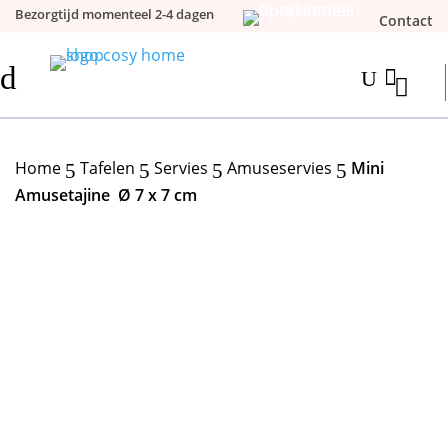
Bezorgtijd momenteel 2-4 dagen
Contact
d

U
Home
Tafelen
Servies
Amuseservies
Mini
5
5
5
5
Amusetajine Ø 7 x 7 cm