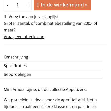
Mini
-
+
In de winkelmand
»
Amusetajine
Ø
Voeg toe aan je verlanglijst
7
Groter aantal, of combinatiebestelling van 200,- of
x
meer?
7
Vraag een offerte aan
cm
aantal
Omschrijving
Specificaties
Beoordelingen
Mini Amusetajine, uit de collectie Appetizers.
Wit porselein is ideaal voor de aperitieftafel. Het is
tijdloos, straalt een zekere klasse uit en past in elk