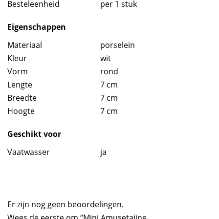
Besteleenheid
per 1 stuk
Eigenschappen
Materiaal
porselein
Kleur
wit
Vorm
rond
Lengte
7 cm
Breedte
7 cm
Hoogte
7 cm
Geschikt voor
Vaatwasser
ja
Er zijn nog geen beoordelingen.
Wees de eerste om “Mini Amusetajine