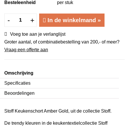
Besteleenheid
per stuk
Stoff
-
+
In de winkelmand
»
Keukenschort
Amber
Voeg toe aan je verlanglijst
Gold met
Groter aantal, of combinatiebestelling van 200,- of meer?
voorvak
Vraag een offerte aan
en
lus
·
Omschrijving
katoen
Specificaties
aantal
Beoordelingen
Stoff Keukenschort Amber Gold, uit de collectie Stoff.
De trendy kleuren in de keukentextielcollectie Stoff