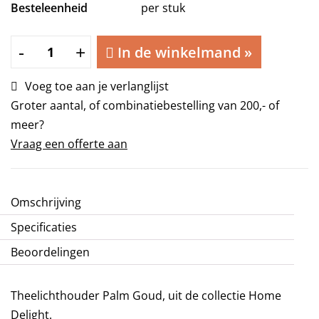
Besteleenheid
per stuk
Theelichthouder
-
+
In de winkelmand
»
Palm
Goud
Voeg toe aan je verlanglijst
Ø
Groter aantal, of combinatiebestelling van 200,- of
7
meer?
x
Vraag een offerte aan
8
cm
aantal
Omschrijving
Specificaties
Beoordelingen
Theelichthouder Palm Goud, uit de collectie Home
Delight.