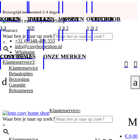
Bezorgtijd momenteel 2-4 dagen
KOKEN
KOKEN
TAFELEN
TAFELEN
WONEN
WONEN
OUTDOOR
OUTDOOR
Contact
Waar ben je naar op zoek?
+31 (0)348-486 555
×
info@cosyhomeshop.nl
Whatsapp
COSY DEALS
COSY DEALS
ONZE MERKEN
3
Klantenservice


Klantenservice
Betaalopties
d
Bezorging
a
Garantie
Retourneren
Klantenservice
3
M
Waar ben je naar op zoek?
×
€ 0,00
Klantenservice