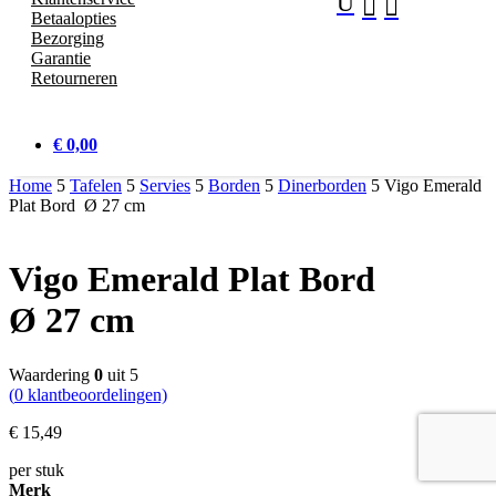
U


Betaalopties
Bezorging
Garantie
Retourneren
€ 0,00
Home
5
Tafelen
5
Servies
5
Borden
5
Dinerborden
5
Vigo Emerald
Plat Bord Ø 27 cm
Vigo Emerald Plat Bord
Ø 27 cm
Waardering
0
uit 5
(
0
klantbeoordelingen)
€
15,
49
per stuk
Merk