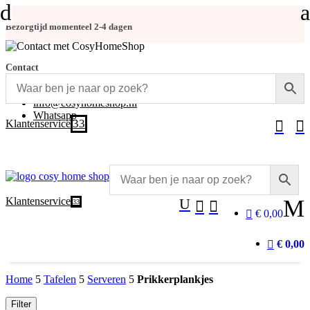
d
a
Bezorgtijd momenteel 2-4 dagen
Contact
+31 (0)348-486 555
info@cosyhomeshop.nl
Whatsapp
3
Klantenservice


Klantenservice
U
M
3


€ 0,00
€ 0,00
Home
5
Tafelen
5
Serveren
5
Prikkerplankjes
Filter