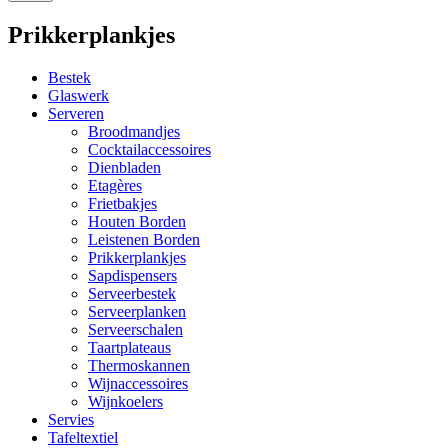
Prikkerplankjes
Bestek
Glaswerk
Serveren
Broodmandjes
Cocktailaccessoires
Dienbladen
Etagères
Frietbakjes
Houten Borden
Leistenen Borden
Prikkerplankjes
Sapdispensers
Serveerbestek
Serveerplanken
Serveerschalen
Taartplateaus
Thermoskannen
Wijnaccessoires
Wijnkoelers
Servies
Tafeltextiel