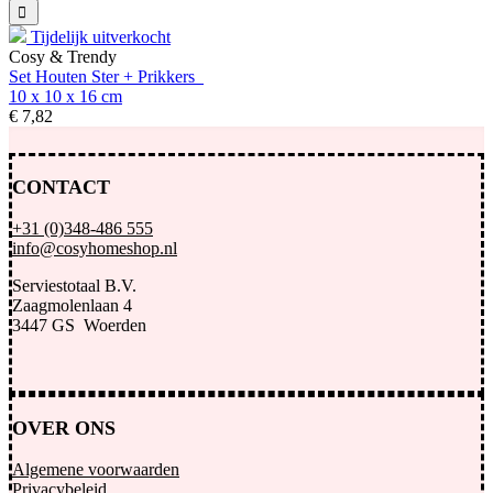
Tijdelijk uitverkocht
Cosy & Trendy
Set Houten Ster + Prikkers
10 x 10 x 16 cm
€
7,
82
CONTACT
+31 (0)348-486 555
info@cosyhomeshop.nl
Serviestotaal B.V.
Zaagmolenlaan 4
3447 GS Woerden
OVER ONS
Algemene voorwaarden
Privacybeleid