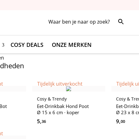
COSY DEALS
ONZE MERKEN
en
gdheden
ht
Tijdelijk uitverkocht
Tijdelijk 
Cosy & Trendy
Cosy & Tr
 Bot
Eet-Drinkbak Hond Poot
Eet-Drink
Ø 15 x 6 cm · koper
Ø 23 x 8 c
5,
9,
36
00
ht