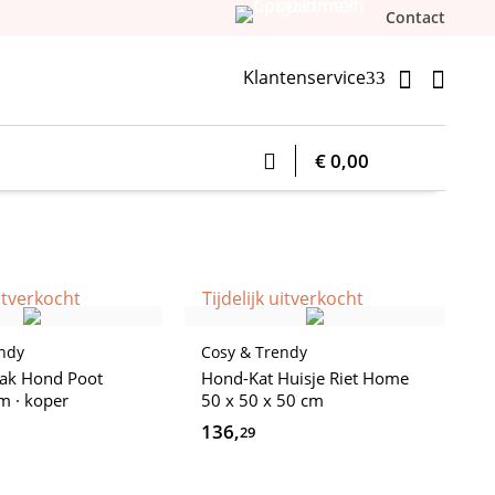
Contact
Klantenservice


3
€ 0,00
uitverkocht
Tijdelijk uitverkocht
endy
Cosy & Trendy
bak Hond Poot
Hond-Kat Huisje Riet Home
m · koper
50 x 50 x 50 cm
136,
29