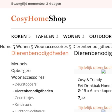
Bezorgtijd momenteel 2-4 dagen
KOKEN
TAFELEN
WONEN
OUTDOOR
Home
Wonen
Woonaccessoires
Dierenbenodigdhed
5
5
5
Dierenbenodigdheden
Dierenbenodi
Meubels
Tijdelijk uitverkoc
Opbergers
Woonaccessoires
Cosy & Trendy
Deurstoppers
Eet-Drinkbak Hond
Ø 15 x 6 cm · koper
Dierenbenodigdheden
7,
Geurstokjes
32
Kandelaars
Tijdelijk uitverkoc
Luchtontvochtigers