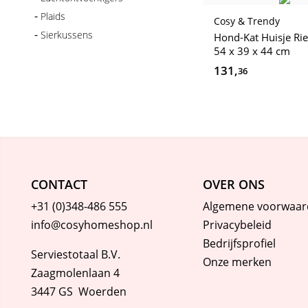
Plaids
Cosy & Trendy
Sierkussens
Hond-Kat Huisje R
54 x 39 x 44 cm
Theelichthouders
131,
36
Warmwaterkruiken
Windlichten
Woondecoratie
CONTACT
OVER ONS
+31 (0)348-486 555
Algemene voorwaar
info@cosyhomeshop.nl
Privacybeleid
Bedrijfsprofiel
Serviestotaal B.V.
Onze merken
Zaagmolenlaan 4
3447 GS Woerden