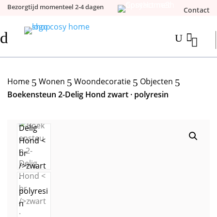
Bezorgtijd momenteel 2-4 dagen
Contact
d

U
Home
Wonen
Woondecoratie
Objecten
5
5
5
5
Boekensteun 2-Delig Hond zwart · polyresin