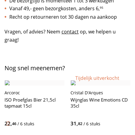
De bezorgtijd is momenteel 1 tot 3 werkdagen
Vanaf 49,- geen bezorgkosten, anders
6,
95
Recht op retourneren tot 30 dagen na aankoop
Vragen, of advies? Neem
contact
op, we helpen u
graag!
Nog snel meenemen?
Tijdelijk uitverkocht
Arcoroc
Cristal D'Arques
ISO Proefglas Bier 21,5cl
Wijnglas Wine Emotions CD
tapmaat 15cl
35cl
22,
31,
46
/ 6 stuks
82
/ 6 stuks