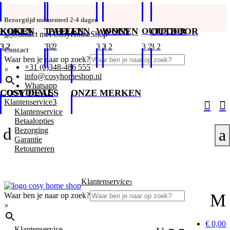
Bezorgtijd momenteel 2-4 dagen
KOKEN
KOKEN
TAFELEN
TAFELEN
WONEN
WONEN
OUTDOOR
OUTDOOR
Contact
Waar ben je naar op zoek?
+31 (0)348-486 555
×
info@cosyhomeshop.nl
Whatsapp
COSY DEALS
COSY DEALS
ONZE MERKEN
3
Klantenservice


Klantenservice
Betaalopties
d
Bezorging
a
Garantie
Retourneren
Klantenservice
3
M
Waar ben je naar op zoek?
×
€ 0,00
Klantenservice