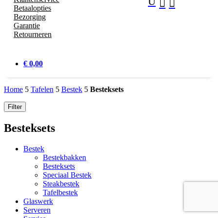
U


Betaalopties
Bezorging
Garantie
Retourneren
€ 0,00
Home
5
Tafelen
5
Bestek
5
Besteksets
Filter
Besteksets
Bestek
Bestekbakken
Besteksets
Speciaal Bestek
Steakbestek
Tafelbestek
Glaswerk
Serveren