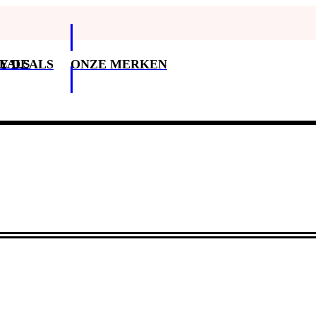
DEALS
Y DEALS
ONZE MERKEN
Klantenservice
3
Klantenservice
Betaalopties
Bezorging