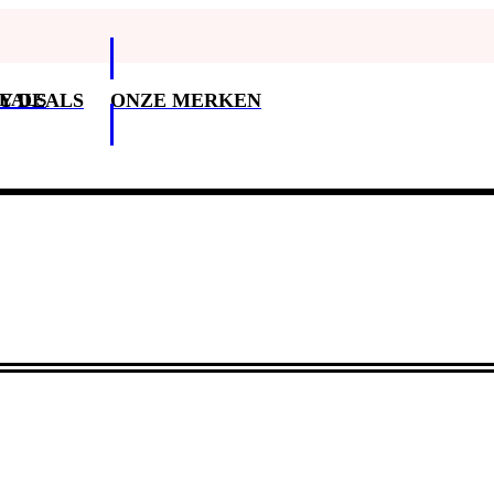
DEALS
Y DEALS
ONZE MERKEN
Klantenservice
3
Klantenservice
Betaalopties
Bezorging