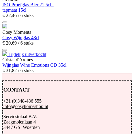
ISO Proefglas Bier 21,5cl
tapmaat 15cl
€
22,
46
/ 6 stuks
Cosy Moments
Cosy Wijnglas 48cl
€
20,
69
/ 6 stuks
Tijdelijk uitverkocht
Cristal d'Arques
Wijnglas Wine Emotions CD 35cl
€
31,
82
/ 6 stuks
CONTACT
+31 (0)348-486 555
info@cosyhomeshop.nl
Serviestotaal B.V.
Zaagmolenlaan 4
3447 GS Woerden