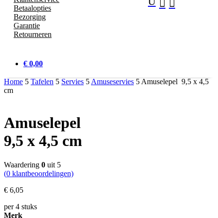
U


Betaalopties
Bezorging
Garantie
Retourneren
€ 0,00
Home
5
Tafelen
5
Servies
5
Amuseservies
5
Amuselepel 9,5 x 4,5
cm
Amuselepel
9,5 x 4,5 cm
Waardering
0
uit 5
(
0
klantbeoordelingen)
€
6,
05
per 4 stuks
Merk