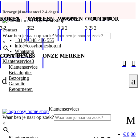
Bezorgtijd momenteel 2-4 dagen
KOKEN
KOKEN
TAFELEN
TAFELEN
WONEN
WONEN
OUTDOOR
OUTDOOR
Contact
Waar ben je naar op zoek?
+31 (0)348-486 555
×
info@cosyhomeshop.nl
Whatsapp
COSY DEALS
COSY DEALS
ONZE MERKEN
3
Klantenservice


Klantenservice
Betaalopties
d
Bezorging
a
Garantie
Retourneren
Klantenservice
3
M
Waar ben je naar op zoek?
×
€ 0,00
Klantenservice