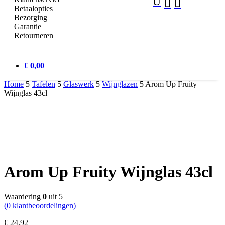
U


Betaalopties
Bezorging
Garantie
Retourneren
€ 0,00
Home
5
Tafelen
5
Glaswerk
5
Wijnglazen
5
Arom Up Fruity
Wijnglas 43cl
Arom Up Fruity Wijnglas 43cl
Waardering
0
uit 5
(
0
klantbeoordelingen)
€
24,
92