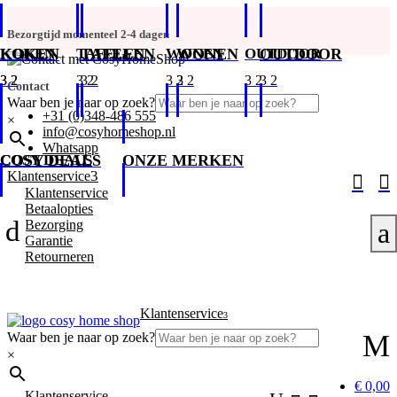
Bezorgtijd momenteel 2-4 dagen
KOKEN
KOKEN
TAFELEN
TAFELEN
WONEN
WONEN
OUTDOOR
OUTDOOR
Contact
Waar ben je naar op zoek?
+31 (0)348-486 555
×
info@cosyhomeshop.nl
Whatsapp
COSY DEALS
COSY DEALS
ONZE MERKEN
3
Klantenservice


Klantenservice
Betaalopties
d
Bezorging
a
Garantie
Retourneren
Klantenservice
3
M
Waar ben je naar op zoek?
×
€ 0,00
Klantenservice