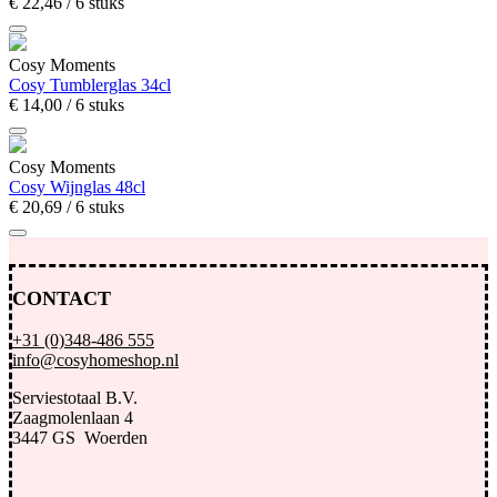
€
22,
46
/ 6 stuks
Cosy Moments
Cosy Tumblerglas 34cl
€
14,
00
/ 6 stuks
Cosy Moments
Cosy Wijnglas 48cl
€
20,
69
/ 6 stuks
CONTACT
+31 (0)348-486 555
info@cosyhomeshop.nl
Serviestotaal B.V.
Zaagmolenlaan 4
3447 GS Woerden