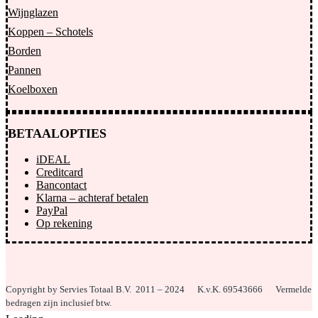
Wijnglazen
Koppen – Schotels
Borden
Pannen
Koelboxen
BETAALOPTIES
iDEAL
Creditcard
Bancontact
Klarna – achteraf betalen
PayPal
Op rekening
Copyright by Servies Totaal B.V. 2011 – 2024
K.v.K. 69543666 Vermelde
bedragen zijn inclusief btw.