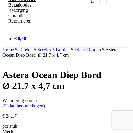
U


Betaalopties
Bezorging
Garantie
Retourneren
€ 0,00
Home
5
Tafelen
5
Servies
5
Borden
5
Diepe Borden
5
Astera
Ocean Diep Bord Ø 21,7 x 4,7 cm
Astera Ocean Diep Bord
Ø 21,7 x 4,7 cm
Waardering
0
uit 5
(
0
klantbeoordelingen)
€
24,
17
per stuk
Merk