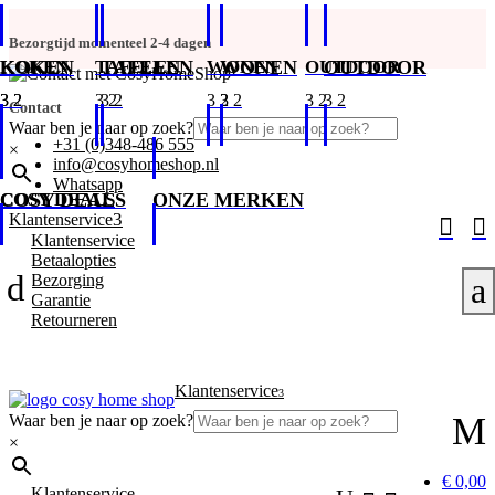
Bezorgtijd momenteel 2-4 dagen
KOKEN
KOKEN
TAFELEN
TAFELEN
WONEN
WONEN
OUTDOOR
OUTDOOR
Contact
Waar ben je naar op zoek?
+31 (0)348-486 555
×
info@cosyhomeshop.nl
Whatsapp
COSY DEALS
COSY DEALS
ONZE MERKEN
3
Klantenservice


Klantenservice
Betaalopties
d
Bezorging
a
Garantie
Retourneren
Klantenservice
3
M
Waar ben je naar op zoek?
×
€ 0,00
Klantenservice