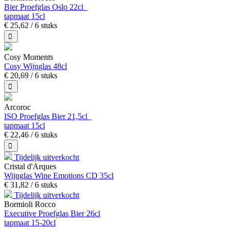
Bier Proefglas Oslo 22cl
tapmaat 15cl
€
25,
62
/ 6 stuks
Cosy Moments
Cosy Wijnglas 48cl
€
20,
69
/ 6 stuks
Arcoroc
ISO Proefglas Bier 21,5cl
tapmaat 15cl
€
22,
46
/ 6 stuks
Tijdelijk uitverkocht
Cristal d'Arques
Wijnglas Wine Emotions CD 35cl
€
31,
82
/ 6 stuks
Tijdelijk uitverkocht
Bormioli Rocco
Executive Proefglas Bier 26cl
tapmaat 15-20cl