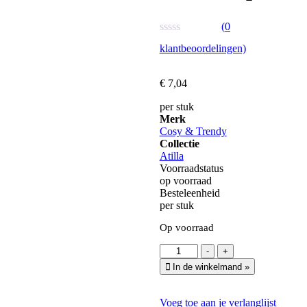
(
0
Waardering
klantbeoordelingen)
0
uit
5
€
7,
04
per stuk
Merk
Cosy & Trendy
Collectie
Atilla
Voorraadstatus
op voorraad
Besteleenheid
per stuk
Op voorraad
Atilla
-
+
Kop
In de winkelmand
»
23cl
aantal
Voeg toe aan je verlanglijst