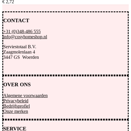
€
2,
72
CONTACT
+31 (0)348-486 555
info@cosyhomeshop.nl
Serviestotaal B.V.
Zaagmolenlaan 4
3447 GS Woerden
OVER ONS
Algemene voorwaarden
Privacybeleid
Bedrijfsprofiel
Onze merken
SERVICE