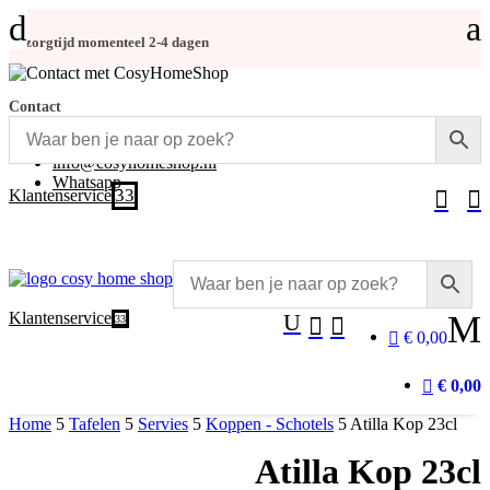
d
a
Bezorgtijd momenteel 2-4 dagen
Contact
+31 (0)348-486 555
info@cosyhomeshop.nl
Whatsapp
3
Klantenservice


Klantenservice
U
M
3


€ 0,00
€ 0,00
Home
5
Tafelen
5
Servies
5
Koppen - Schotels
5
Atilla Kop 23cl
Atilla Kop 23cl