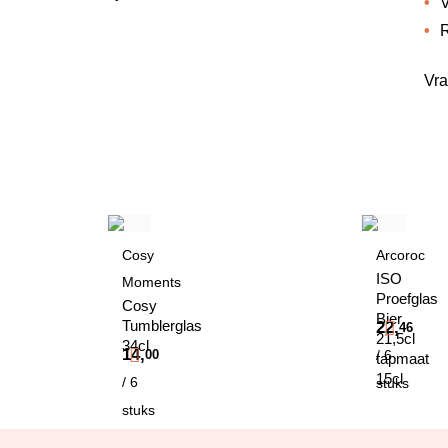
V
R
Vra
Cosy
Arcoroc
ISO
Moments
Proefglas
Cosy
Bier
Tumblerglas
22,
46
21,5cl
34cl
14,
00
/ 6
tapmaat
15cl
/ 6
stuks
stuks