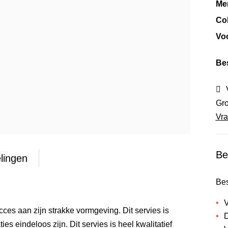
Me
Col
Vo
Be
Gro
Vra
Be
lingen
Bes
V
ces aan zijn strakke vormgeving. Dit servies is
D
 eindeloos zijn. Dit servies is heel kwalitatief