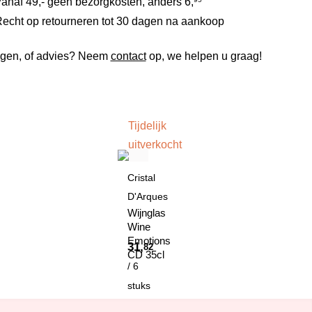
anaf 49,- geen bezorgkosten, anders
6,
echt op retourneren tot 30 dagen na aankoop
gen, of advies? Neem
contact
op, we helpen u graag!
Tijdelijk
uitverkocht
Cristal
D'Arques
Wijnglas
Wine
Emotions
31,
82
CD 35cl
/ 6
stuks