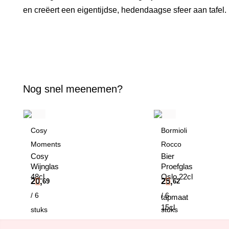
en creëert een eigentijdse, hedendaagse sfeer aan tafel.
Nog snel meenemen?
Cosy
Bormioli
Moments
Rocco
Cosy
Bier
Wijnglas
Proefglas
48cl
Oslo 22cl
20,
25,
69
62
/ 6
/ 6
tapmaat
15cl
stuks
stuks