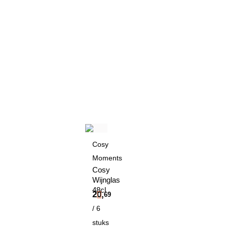
Cosy
Moments
Cosy
Wijnglas
48cl
20,
69
/ 6
stuks