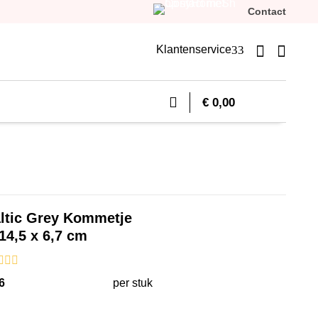
Contact


3
Klantenservice
€ 0,00
altic Grey Kommetje
14,5 x 6,7 cm
6
per stuk