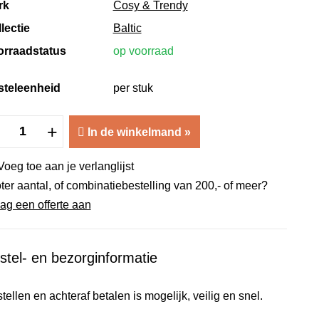
rk
Cosy & Trendy
lectie
Baltic
orraadstatus
op voorraad
steleenheid
per stuk
Baltic
+
In de winkelmand
»
Grey
Kommetje
Voeg toe aan je verlanglijst
Ø
ter aantal, of combinatiebestelling van 200,- of meer?
14,5
ag een offerte aan
x
6,7
stel- en bezorginformatie
cm
aantal
tellen en achteraf betalen is mogelijk, veilig en snel.