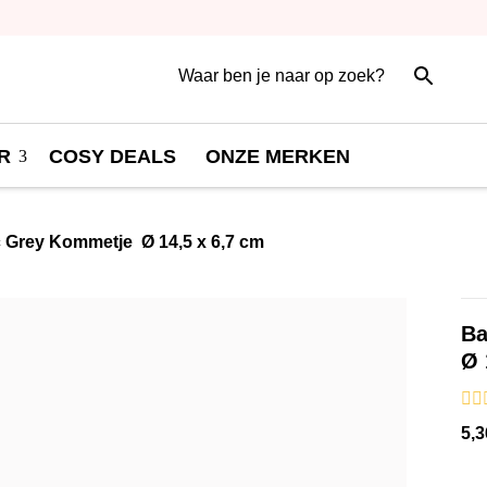
R
COSY DEALS
ONZE MERKEN
c Grey Kommetje Ø 14,5 x 6,7 cm
B
Ø 
5,
3