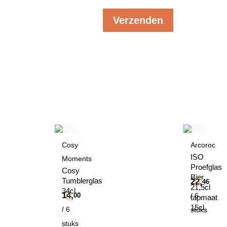
Cosy
Arcoroc
ISO
Moments
Proefglas
Cosy
Bier
Tumblerglas
22,
46
21,5cl
34cl
14,
00
/ 6
tapmaat
15cl
/ 6
stuks
stuks