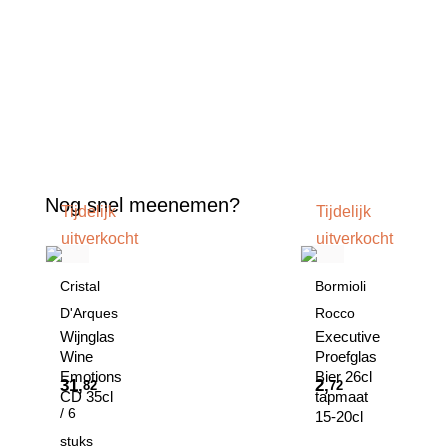
Nog snel meenemen?
Tijdelijk
Tijdelijk
uitverkocht
uitverkocht
Cristal
Bormioli
D'Arques
Rocco
Wijnglas
Executive
Wine
Proefglas
Emotions
Bier 26cl
31,
2,
82
72
CD 35cl
tapmaat
/ 6
15-20cl
stuks