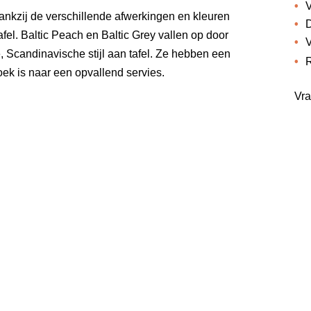
V
dankzij de verschillende afwerkingen en kleuren
D
afel. Baltic Peach en Baltic Grey vallen op door
V
, Scandinavische stijl aan tafel. Ze hebben een
R
oek is naar een opvallend servies.
Vra