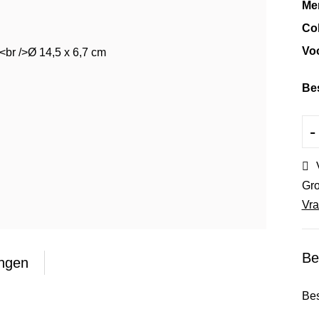
Me
Col
Vo
Be
-
Gro
Vra
Be
ingen
Bes