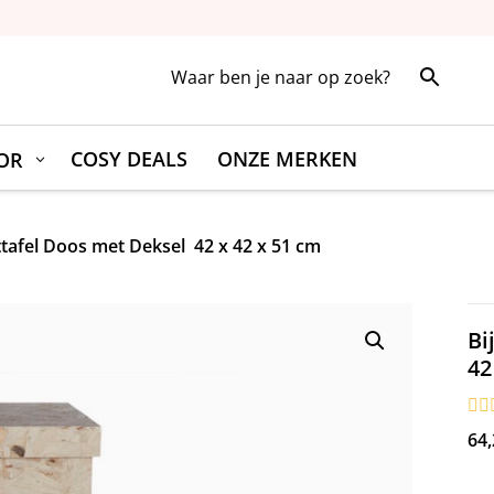
COSY DEALS
ONZE MERKEN
OR
ttafel Doos met Deksel 42 x 42 x 51 cm
B
42
64,