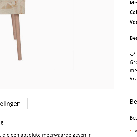
Me
Col
Vo
Be
Gro
me
Vra
Be
elingen
Bes
ng.
V
 die een absolute meerwaarde geven in