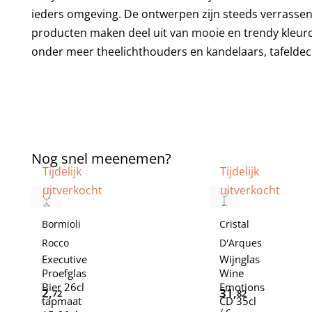
ieders omgeving. De ontwerpen zijn steeds verrassen
producten maken deel uit van mooie en trendy kleur
onder meer theelichthouders en kandelaars, tafeldecor
Nog snel meenemen?
Tijdelijk
Tijdelijk
uitverkocht
uitverkocht
Bormioli
Cristal
Rocco
D'Arques
Executive
Wijnglas
Proefglas
Wine
Bier 26cl
Emotions
2,
31,
72
82
tapmaat
CD 35cl