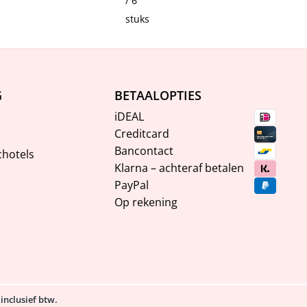
/ 6
stuks
G
BETAALOPTIES
iDEAL
Creditcard
Bancontact
chotels
Klarna – achteraf betalen
PayPal
Op rekening
 inclusief btw.