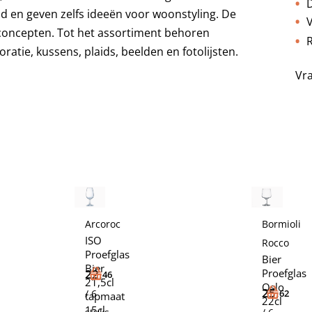
D
d en geven zelfs ideeën voor woonstyling. De
V
concepten. Tot het assortiment behoren
R
atie, kussens, plaids, beelden en fotolijsten.
Vr
Bormioli
Arcoroc
ISO
Rocco
Proefglas
Bier
Bier
Proefglas
22,
46
21,5cl
Oslo
25,
62
/ 6
tapmaat
22cl
15cl