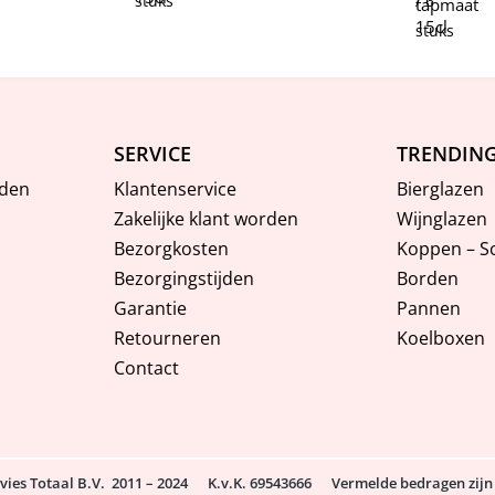
/ 6
stuks
tapmaat
15cl
stuks
SERVICE
TRENDIN
den
Klantenservice
Bierglazen
Zakelijke klant worden
Wijnglazen
Bezorgkosten
Koppen – S
Bezorgingstijden
Borden
Garantie
Pannen
Retourneren
Koelboxen
Contact
rvies Totaal B.V. 2011 – 2024
K.v.K. 69543666 Vermelde bedragen zijn