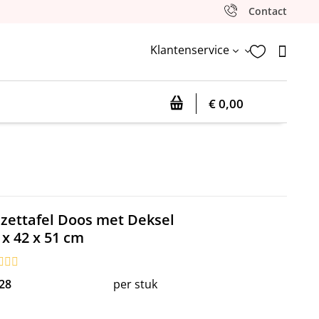
Contact
Klantenservice


3
€ 0,00
ijzettafel Doos met Deksel
 x 42 x 51 cm
28
per stuk