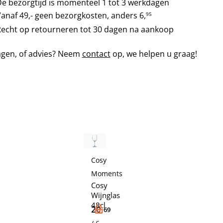
e bezorgtijd is momenteel 1 tot 3 werkdagen
anaf 49,- geen bezorgkosten, anders
6,
95
echt op retourneren tot 30 dagen na aankoop
agen, of advies? Neem
contact
op, we helpen u graag!
Cosy
Moments
Cosy
Wijnglas
48cl
20,
69