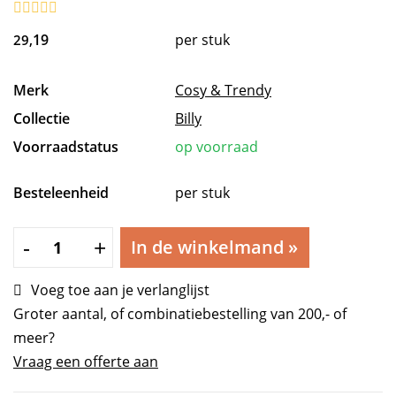
19
per stuk
29,
Merk
Cosy & Trendy
Collectie
Billy
Voorraadstatus
op voorraad
Besteleenheid
per stuk
Billy
-
+
In de winkelmand
»
Theepot
Crème
Voeg toe aan je verlanglijst
0,38L gietijzer
Groter aantal, of combinatiebestelling van 200,- of
aantal
meer?
Vraag een offerte aan