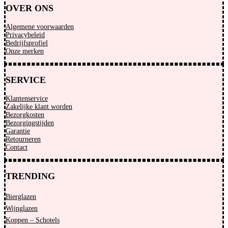
OVER ONS
Algemene voorwaarden
Privacybeleid
Bedrijfsprofiel
Onze merken
SERVICE
Klantenservice
Zakelijke klant worden
Bezorgkosten
Bezorgingstijden
Garantie
Retourneren
Contact
TRENDING
Bierglazen
Wijnglazen
Koppen – Schotels