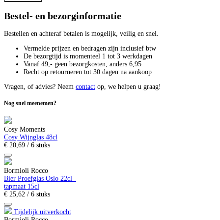
Bestel- en bezorginformatie
Bestellen en achteraf betalen is mogelijk, veilig en snel.
Vermelde prijzen en bedragen zijn inclusief btw
De bezorgtijd is momenteel 1 tot 3 werkdagen
Vanaf 49,- geen bezorgkosten, anders
6,
95
Recht op retourneren tot 30 dagen na aankoop
Vragen, of advies? Neem
contact
op, we helpen u graag!
Nog snel meenemen?
Cosy Moments
Cosy Wijnglas 48cl
€
20,
69
/ 6 stuks
Bormioli Rocco
Bier Proefglas Oslo 22cl
tapmaat 15cl
€
25,
62
/ 6 stuks
Tijdelijk uitverkocht
Bormioli Rocco