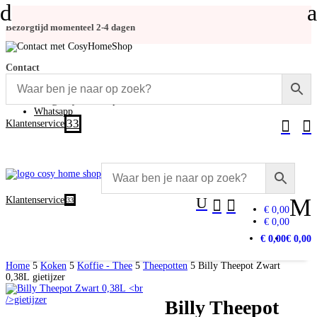
d
a
Bezorgtijd momenteel 2-4 dagen
Contact
+31 (0)348-486 555
info@cosyhomeshop.nl
Whatsapp
3


Klantenservice
U
M
Klantenservice
3


€ 0,00
€ 0,00
€ 0,00
€ 0,00
Home
5
Koken
5
Koffie - Thee
5
Theepotten
5
Billy Theepot Zwart
0,38L gietijzer
Billy Theepot