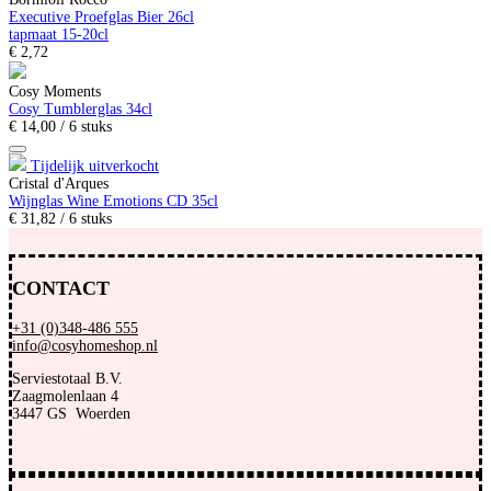
Executive Proefglas Bier 26cl
tapmaat 15-20cl
€
2,
72
Cosy Moments
Cosy Tumblerglas 34cl
€
14,
00
/ 6 stuks
Tijdelijk uitverkocht
Cristal d'Arques
Wijnglas Wine Emotions CD 35cl
€
31,
82
/ 6 stuks
CONTACT
+31 (0)348-486 555
info@cosyhomeshop.nl
Serviestotaal B.V.
Zaagmolenlaan 4
3447 GS Woerden