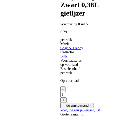
Zwart 0,38L
gietijzer
Waardering
0
uit 5
€
29,
19
per stuk
Merk
Cosy & Trendy
Collectie
Billy
Voorraadstatus
op voorraad
Besteleenheid
per stuk
Op voorraad
-
Billy
Theepot
+
Zwart
In de winkelmand
»
0,38L gietijzer
aantal
Voeg toe aan je verlanglijst
Groter aantal, of