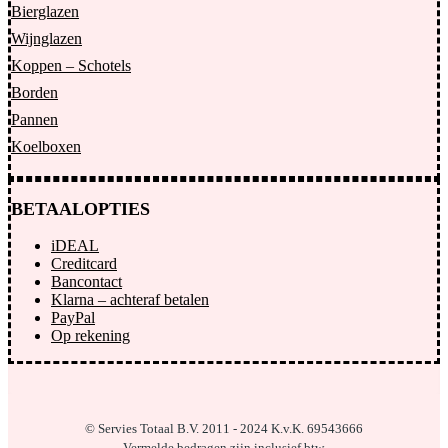
Bierglazen
Wijnglazen
Koppen – Schotels
Borden
Pannen
Koelboxen
BETAALOPTIES
iDEAL
Creditcard
Bancontact
Klarna – achteraf betalen
PayPal
Op rekening
© Servies Totaal B.V. 2011 - 2024
K.v.K. 69543666
Vermelde bedragen zijn inclusief btw.