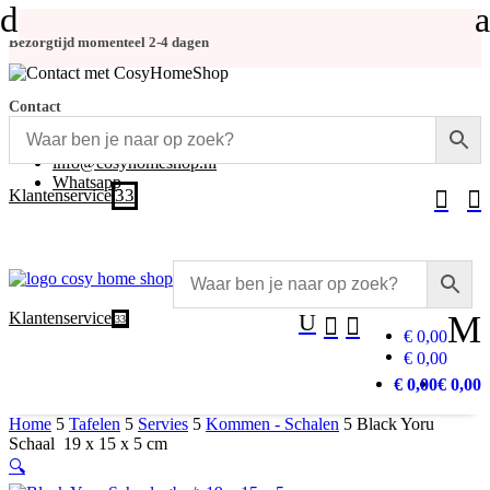
d
a
Bezorgtijd momenteel 2-4 dagen
Contact
+31 (0)348-486 555
info@cosyhomeshop.nl
Whatsapp
3
Klantenservice


Klantenservice
U
M
3


€ 0,00
€ 0,00
€ 0,00
€ 0,00
Home
5
Tafelen
5
Servies
5
Kommen - Schalen
5
Black Yoru
Schaal 19 x 15 x 5 cm
🔍