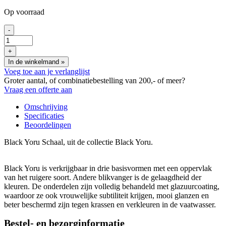
Op voorraad
-
Black
Yoru
+
Schaal
In de winkelmand
»
19
Voeg toe aan je verlanglijst
x
Groter aantal, of combinatiebestelling van 200,- of meer?
15
Vraag een offerte aan
x
5
Omschrijving
cm
Specificaties
aantal
Beoordelingen
Black Yoru Schaal, uit de collectie Black Yoru.
Black Yoru is verkrijgbaar in drie basisvormen met een oppervlak
van het ruigere soort. Andere blikvanger is de gelaagdheid der
kleuren. De onderdelen zijn volledig behandeld met glazuurcoating,
waardoor ze ook vrouwelijke subtiliteit krijgen, mooi glanzen en
beter beschermd zijn tegen krassen en verkleuren in de vaatwasser.
Bestel- en bezorginformatie