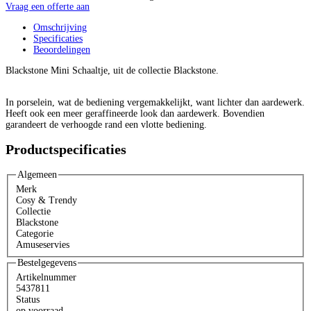
x
Vraag een offerte aan
6
Omschrijving
cm
Specificaties
aantal
Beoordelingen
Blackstone Mini Schaaltje, uit de collectie Blackstone.
In porselein, wat de bediening vergemakkelijkt, want lichter dan aardewerk.
Heeft ook een meer geraffineerde look dan aardewerk. Bovendien
garandeert de verhoogde rand een vlotte bediening.
Productspecificaties
Algemeen
Merk
Cosy & Trendy
Collectie
Blackstone
Categorie
Amuseservies
Bestelgegevens
Artikelnummer
5437811
Status
op voorraad