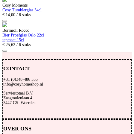
Cosy Moments
Cosy Tumblerglas 34cl
€
14,
00
/ 6 stuks
Bormioli Rocco
Bier Proefglas Oslo 22cl
tapmaat 15cl
€
25,
62
/ 6 stuks
CONTACT
+31 (0)348-486 555
info@cosyhomeshop.nl
Serviestotaal B.V.
Zaagmolenlaan 4
3447 GS Woerden
OVER ONS