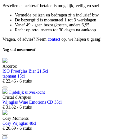
Bestellen en achteraf betalen is mogelijk, veilig en snel.
Vermelde prijzen en bedragen zijn inclusief btw
De bezorgtijd is momenteel 1 tot 3 werkdagen
Vanaf 49,- geen bezorgkosten, anders
6,
95
Recht op retourneren tot 30 dagen na aankoop
Vragen, of advies? Neem
contact
op, we helpen u graag!
Nog snel meenemen?
Arcoroc
ISO Proefglas Bier 21,5cl
tapmaat 15cl
€
22,
46
/ 6 stuks
Tijdelijk uitverkocht
Cristal d'Arques
Wijnglas Wine Emotions CD 35cl
€
31,
82
/ 6 stuks
Cosy Moments
Cosy Wijnglas 48cl
€
20,
69
/ 6 stuks