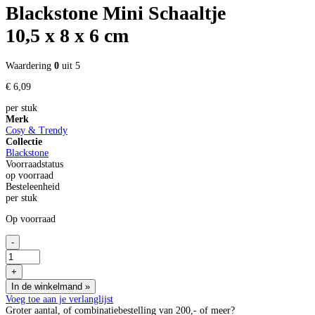
Blackstone Mini Schaaltje
10,5 x 8 x 6 cm
Waardering
0
uit 5
€
6,
09
per stuk
Merk
Cosy & Trendy
Collectie
Blackstone
Voorraadstatus
op voorraad
Besteleenheid
per stuk
Op voorraad
-
Blackstone
Mini
+
Schaaltje
In de winkelmand
»
10,5
x
Voeg toe aan je verlanglijst
8
Groter aantal, of combinatiebestelling van 200,- of meer?