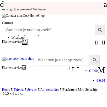
d
a
Bezorgtijd momenteel 2-4 dagen
Contact
+31 (0)348-486 555
info@cosyhomeshop.nl
Whatsapp
3


Klantenservice
U
M
Klantenservice
3


€ 0,00
€ 0,00
Home
5
Tafelen
5
Servies
5
Amuseservies
5
Blackstone Mini Schaaltje
10,5 x 8 x 6 cm