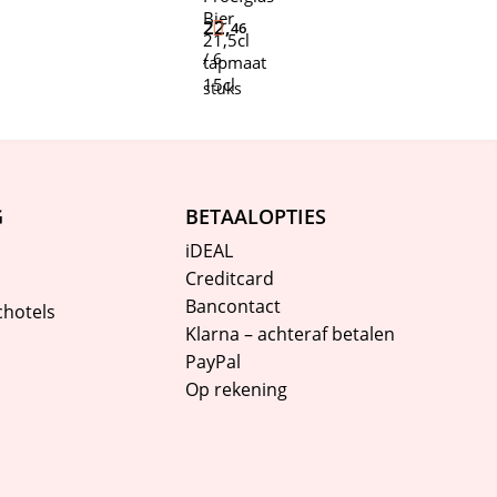
Bier
22,
46
21,5cl
/ 6
tapmaat
15cl
stuks
G
BETAALOPTIES
iDEAL
Creditcard
Bancontact
chotels
Klarna – achteraf betalen
PayPal
Op rekening