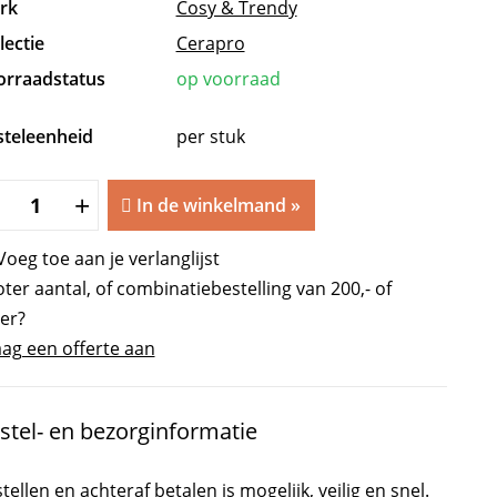
rk
Cosy & Trendy
lectie
Cerapro
orraadstatus
op voorraad
steleenheid
per stuk
Cerapro
+
In de winkelmand
»
Hapjespan
Clay
Voeg toe aan je verlanglijst
Ø
ter aantal, of combinatiebestelling van 200,- of
28
er?
cm
ag een offerte aan
·
anti-
stel- en bezorginformatie
aanbak
aantal
tellen en achteraf betalen is mogelijk, veilig en snel.