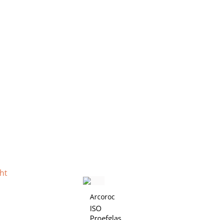
ht
Arcoroc
ISO
Proefglas