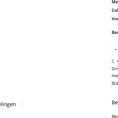
Me
Col
Vo
Be
-
Gro
me
Vra
Be
lingen
Bes