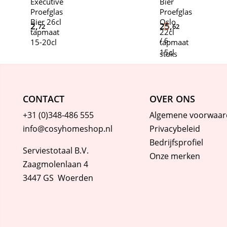
Executive
Bier
Proefglas
Proefglas
Bier 26cl
Oslo
2,
25,
72
62
tapmaat
22cl
/ 6
15-20cl
tapmaat
15cl
stuks
CONTACT
OVER ONS
+31 (0)348-486 555
Algemene voorwaar
info@cosyhomeshop.nl
Privacybeleid
Bedrijfsprofiel
Serviestotaal B.V.
Onze merken
Zaagmolenlaan 4
3447 GS Woerden