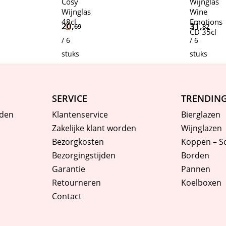
Cosy
Wijnglas
Wijnglas
Wine
48cl
Emotions
20,
31,
69
82
CD 35cl
/ 6
/ 6
stuks
stuks
SERVICE
TRENDIN
den
Klantenservice
Bierglazen
Zakelijke klant worden
Wijnglazen
Bezorgkosten
Koppen – S
Bezorgingstijden
Borden
Garantie
Pannen
Retourneren
Koelboxen
Contact