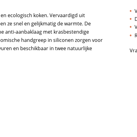
V
en ecologisch koken. Vervaardigd uit
D
en ze snel en gelijkmatig de warmte. De
V
che anti-aanbaklaag met krasbestendige
R
gonomische handgreep in siliconen zorgen voor
 vuren en beschikbaar in twee natuurlijke
Vr