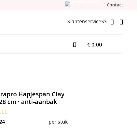
Contact
Klantenservice


3
€ 0,00
erapro Hapjespan Clay
28 cm · anti-aanbak
24
per stuk