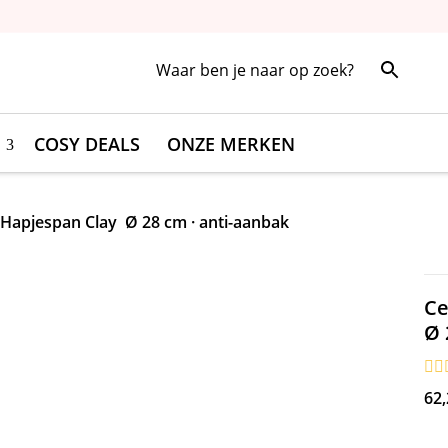
COSY DEALS
ONZE MERKEN
Hapjespan Clay Ø 28 cm · anti-aanbak
C
Ø 
62,