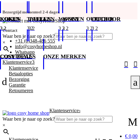
Bezorgtijd momenteel 2-4 dagen
KOKEN
KOKEN
TAFELEN
TAFELEN
WONEN
WONEN
OUTDOOR
OUTDOOR
Contact
Waar ben je naar op zoek?
+31 (0)348-486 555
×
info@cosyhomeshop.nl
Whatsapp
COSY DEALS
COSY DEALS
ONZE MERKEN
3
Klantenservice


Klantenservice
Betaalopties
d
Bezorging
a
Garantie
Retourneren
Klantenservice
3
M
Waar ben je naar op zoek?
×
€ 0,00
Klantenservice