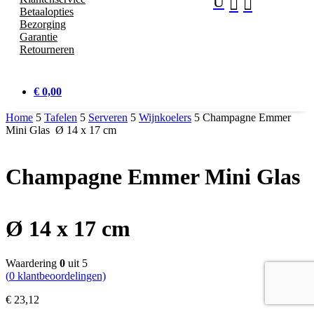
U


Betaalopties
Bezorging
Garantie
Retourneren
€ 0,00
Home
5
Tafelen
5
Serveren
5
Wijnkoelers
5
Champagne Emmer
Mini Glas Ø 14 x 17 cm
Champagne Emmer Mini Glas
Ø 14 x 17 cm
Waardering
0
uit 5
(
0
klantbeoordelingen)
€
23,
12