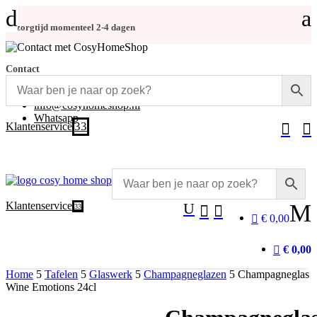
d
a
Bezorgtijd momenteel 2-4 dagen
Contact
+31 (0)348-486 555
info@cosyhomeshop.nl
Whatsapp
3
Klantenservice


Klantenservice
U
M
3


€ 0,00
€ 0,00
Home
5
Tafelen
5
Glaswerk
5
Champagneglazen
5
Champagneglas
Wine Emotions 24cl