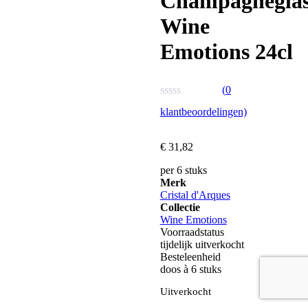
Champagnegla
Wine
Emotions 24cl
(
0
Waardering
klantbeoordelingen)
0
uit
5
€
31,
82
per 6 stuks
Merk
Cristal d'Arques
Collectie
Wine Emotions
Voorraadstatus
tijdelijk uitverkocht
Besteleenheid
doos à 6 stuks
Uitverkocht