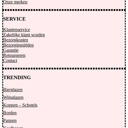
Onze merken
SERVICE
Klantenservice
Zakelijke klant worden
Bezorgkosten
Bezorgingstijden
Garantie
Retourneren
Contact
TRENDING
Bierglazen
Wijnglazen
Koppen – Schotels
Borden
Pannen