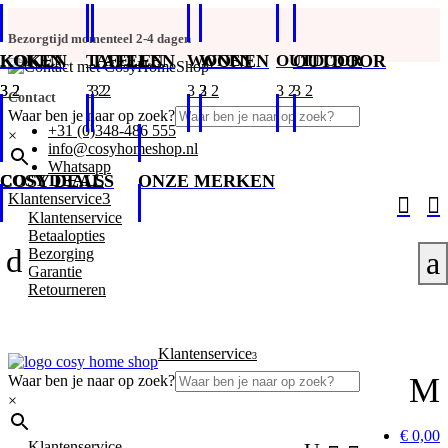
Bezorgtijd momenteel 2-4 dagen
KOKEN
KOKEN
TAFELEN
TAFELEN
WONEN
WONEN
OUTDOOR
OUTDOOR
Contact
Waar ben je naar op zoek?
+31 (0)348-486 555
×
info@cosyhomeshop.nl
Whatsapp
COSY DEALS
COSY DEALS
ONZE MERKEN
3
Klantenservice


Klantenservice
Betaalopties
d
Bezorging
a
Garantie
Retourneren
Klantenservice
3
M
Waar ben je naar op zoek?
×
€ 0,00
Klantenservice