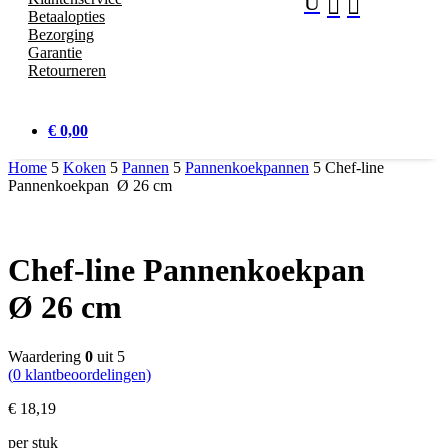
U


Betaalopties
Bezorging
Garantie
Retourneren
€ 0,00
Home
5
Koken
5
Pannen
5
Pannenkoekpannen
5
Chef-line
Pannenkoekpan Ø 26 cm
Chef-line Pannenkoekpan
Ø 26 cm
Waardering
0
uit 5
(
0
klantbeoordelingen)
€
18,
19
per stuk