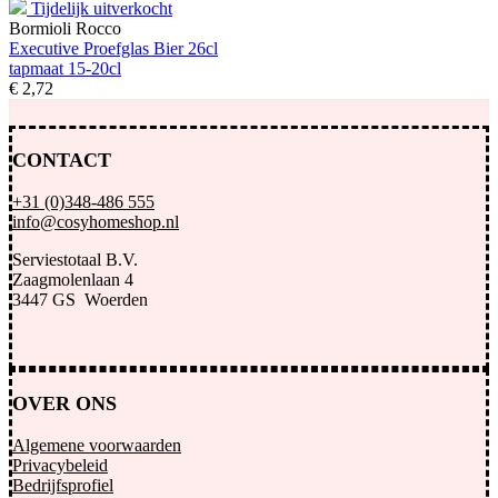
Tijdelijk uitverkocht
Bormioli Rocco
Executive Proefglas Bier 26cl
tapmaat 15-20cl
€
2,
72
CONTACT
+31 (0)348-486 555
info@cosyhomeshop.nl
Serviestotaal B.V.
Zaagmolenlaan 4
3447 GS Woerden
OVER ONS
Algemene voorwaarden
Privacybeleid
Bedrijfsprofiel