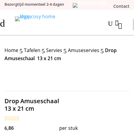
Bezorgtijd momenteel 2-4 dagen
Contact
d

U
Home
Tafelen
Servies
Amuseservies
Drop
5
5
5
5
Amuseschaal 13 x 21 cm
Drop Amuseschaal
13 x 21 cm
86
per stuk
6,