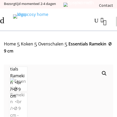
Bezorgtijd momenteel 2-4 dagen
Contact
d

U
Home
Koken
Ovenschalen
Essentials Ramekin Ø
5
5
5
9 cm