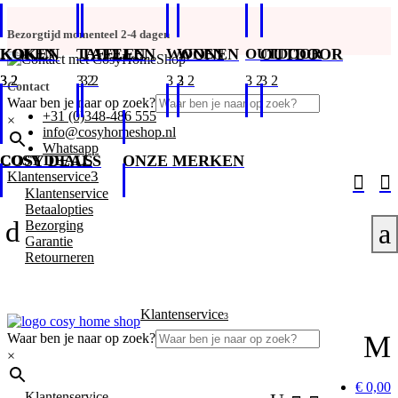
Bezorgtijd momenteel 2-4 dagen
KOKEN
KOKEN
TAFELEN
TAFELEN
WONEN
WONEN
OUTDOOR
OUTDOOR
Contact
Waar ben je naar op zoek?
+31 (0)348-486 555
×
info@cosyhomeshop.nl
Whatsapp
COSY DEALS
COSY DEALS
ONZE MERKEN
3
Klantenservice


Klantenservice
Betaalopties
d
Bezorging
a
Garantie
Retourneren
Klantenservice
3
M
Waar ben je naar op zoek?
×
€ 0,00
Klantenservice