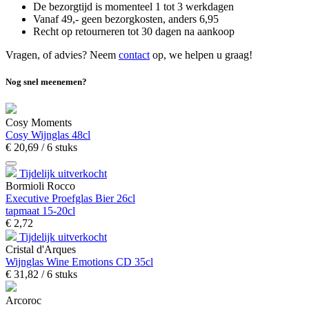
De bezorgtijd is momenteel 1 tot 3 werkdagen
Vanaf 49,- geen bezorgkosten, anders
6,
95
Recht op retourneren tot 30 dagen na aankoop
Vragen, of advies? Neem
contact
op, we helpen u graag!
Nog snel meenemen?
Cosy Moments
Cosy Wijnglas 48cl
€
20,
69
/ 6 stuks
Tijdelijk uitverkocht
Bormioli Rocco
Executive Proefglas Bier 26cl
tapmaat 15-20cl
€
2,
72
Tijdelijk uitverkocht
Cristal d'Arques
Wijnglas Wine Emotions CD 35cl
€
31,
82
/ 6 stuks
Arcoroc