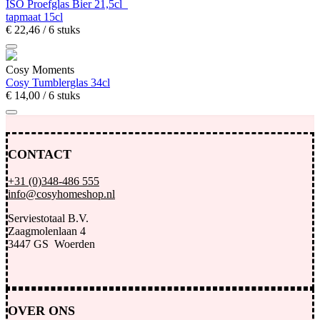
ISO Proefglas Bier 21,5cl
tapmaat 15cl
€
22,
46
/ 6 stuks
Cosy Moments
Cosy Tumblerglas 34cl
€
14,
00
/ 6 stuks
CONTACT
+31 (0)348-486 555
info@cosyhomeshop.nl
Serviestotaal B.V.
Zaagmolenlaan 4
3447 GS Woerden
OVER ONS