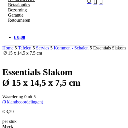
U


Betaalopties
Bezorging
Garantie
Retourneren
€ 0,00
Home
5
Tafelen
5
Servies
5
Kommen - Schalen
5
Essentials Slakom
Ø 15 x 14,5 x 7,5 cm
Essentials Slakom
Ø 15 x 14,5 x 7,5 cm
Waardering
0
uit 5
(
0
klantbeoordelingen)
€
3,
29
per stuk
Merk