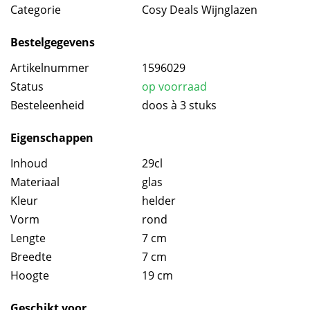
Categorie
Cosy Deals Wijnglazen
Bestelgegevens
Artikelnummer
1596029
Status
op voorraad
Besteleenheid
doos à 3 stuks
Eigenschappen
Inhoud
29cl
Materiaal
glas
Kleur
helder
Vorm
rond
Lengte
7 cm
Breedte
7 cm
Hoogte
19 cm
Geschikt voor