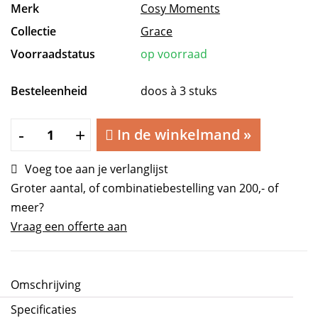
Merk
Cosy Moments
Collectie
Grace
Voorraadstatus
op voorraad
Besteleenheid
doos à 3 stuks
Grace
-
+
In de winkelmand
»
Wijnglas
29cl
Voeg toe aan je verlanglijst
aantal
Groter aantal, of combinatiebestelling van 200,- of
meer?
Vraag een offerte aan
Omschrijving
Specificaties