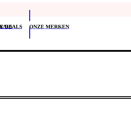
DEALS
Y DEALS
ONZE MERKEN
Klantenservice
3
Klantenservice
Betaalopties
Bezorging