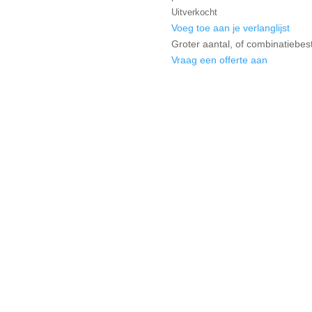
Uitverkocht
Voeg toe aan je verlanglijst
Groter aantal, of combinatiebes
Vraag een offerte aan
ordelingen
vorm vertrokken waarvan de hoeken licht gebogen en de randen ietwat 
en ivoorkleur, ideaal als je geen fan bent van puur wit, maar ook niet t
happen behouden.