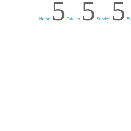
5
5
5
Home
Tafelen
Servies
B