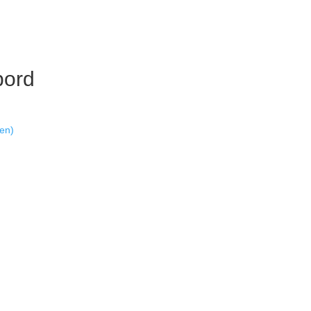
tbord
en)