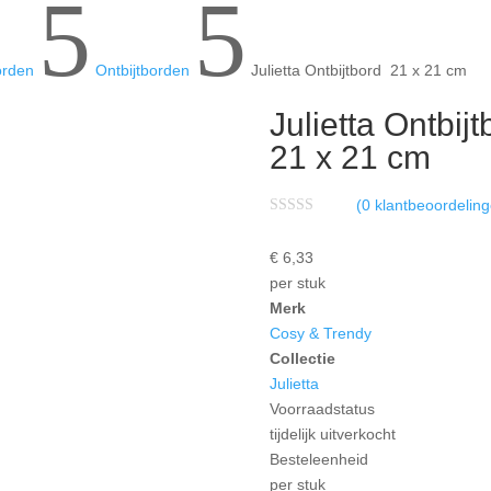
5
5
orden
Ontbijtborden
Julietta Ontbijtbord 21 x 21 cm
Julietta Ontbij
21 x 21 cm
(
0
klantbeoordeling
W
a
€
6,
33
a
r
per stuk
d
e
Merk
r
Cosy & Trendy
i
n
Collectie
g
0
Julietta
u
Voorraadstatus
i
t
tijdelijk uitverkocht
5
Besteleenheid
per stuk