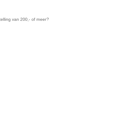
telling van 200,- of meer?
verhoogd zijn. Haar dresseeroppervlak kan
e extreem wilt gaan. Ook bij veelvuldig