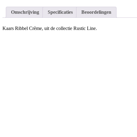
Omschrijving
Specificaties
Beoordelingen
Kaars Ribbel Crème, uit de collectie Rustic Line.
Ribbelkaarsen zijn helemaal trendy, omdat ze weer eens wat anders zij
Cosy @ Home™ heeft een ruim aanbod in verschillende mooie kleuren 
Productspecificaties
Algemeen
Merk
Cosy @ Home
Collectie
Rustic Line
Categorie
Ribbelkaarsen
Bestelgegevens
Artikelnummer
164345