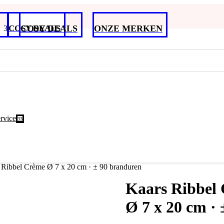
COSY DEALS
COSY DEALS
ONZE MERKEN
rvice
3
Ribbel Crème Ø 7 x 20 cm · ± 90 branduren
Kaars Ribbel
Ø 7 x 20 cm ·