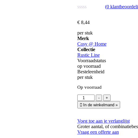
(
0
klantbeoordel
Waardering
0
€
8,
44
uit
5
per stuk
Merk
Cosy @ Home
Collectie
Rustic Line
Voorraadstatus
op voorraad
Besteleenheid
per stuk
Op voorraad
Kaars
-
+
Ribbel
In de winkelmand
»
Crème Ø
7
x
Voeg toe aan je verlanglijst
20
Groter aantal, of combinatiebes
cm
Vraag een offerte aan
·