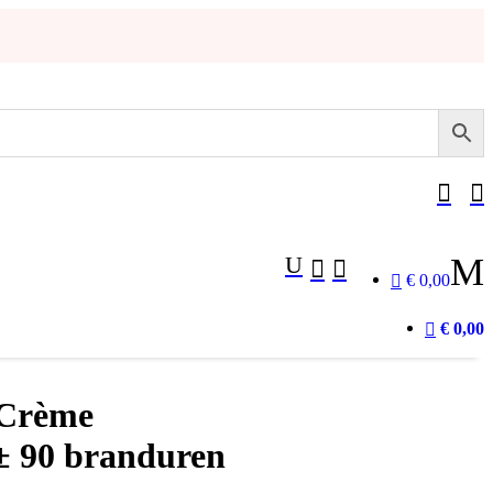


U
M


€ 0,00
€ 0,00
 Crème
 ± 90 branduren