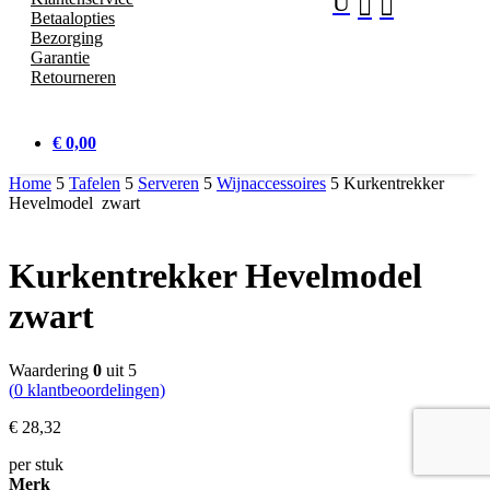
U


Betaalopties
Bezorging
Garantie
Retourneren
€ 0,00
Home
5
Tafelen
5
Serveren
5
Wijnaccessoires
5
Kurkentrekker
Hevelmodel zwart
Kurkentrekker Hevelmodel
zwart
Waardering
0
uit 5
(
0
klantbeoordelingen)
€
28,
32
per stuk
Merk