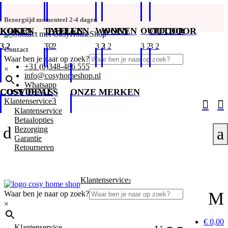
Bezorgtijd momenteel 2-4 dagen
KOKEN
KOKEN
TAFELEN
TAFELEN
WONEN
WONEN
OUTDOOR
OUTDOOR
Contact
Waar ben je naar op zoek?
+31 (0)348-486 555
×
info@cosyhomeshop.nl
Whatsapp
COSY DEALS
COSY DEALS
ONZE MERKEN
3
Klantenservice


Klantenservice
Betaalopties
d
Bezorging
a
Garantie
Retourneren
Klantenservice
3
M
Waar ben je naar op zoek?
×
€ 0,00
Klantenservice