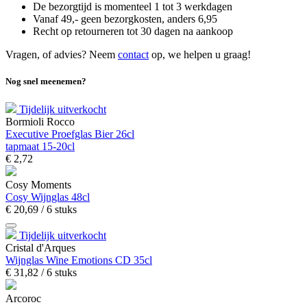
De bezorgtijd is momenteel 1 tot 3 werkdagen
Vanaf 49,- geen bezorgkosten, anders
6,
95
Recht op retourneren tot 30 dagen na aankoop
Vragen, of advies? Neem
contact
op, we helpen u graag!
Nog snel meenemen?
Tijdelijk uitverkocht
Bormioli Rocco
Executive Proefglas Bier 26cl
tapmaat 15-20cl
€
2,
72
Cosy Moments
Cosy Wijnglas 48cl
€
20,
69
/ 6 stuks
Tijdelijk uitverkocht
Cristal d'Arques
Wijnglas Wine Emotions CD 35cl
€
31,
82
/ 6 stuks
Arcoroc