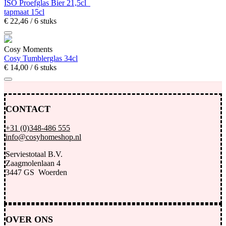
ISO Proefglas Bier 21,5cl
tapmaat 15cl
€
22,
46
/ 6 stuks
Cosy Moments
Cosy Tumblerglas 34cl
€
14,
00
/ 6 stuks
CONTACT
+31 (0)348-486 555
info@cosyhomeshop.nl
Serviestotaal B.V.
Zaagmolenlaan 4
3447 GS Woerden
OVER ONS