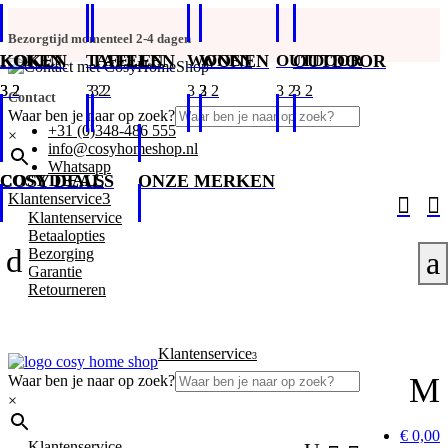
Bezorgtijd momenteel 2-4 dagen
KOKEN
KOKEN
TAFELEN
TAFELEN
WONEN
WONEN
OUTDOOR
OUTDOOR
Contact
Waar ben je naar op zoek?
+31 (0)348-486 555
×
info@cosyhomeshop.nl
Whatsapp
COSY DEALS
COSY DEALS
ONZE MERKEN
3
Klantenservice


Klantenservice
Betaalopties
d
Bezorging
a
Garantie
Retourneren
Klantenservice
3
M
Waar ben je naar op zoek?
×
€ 0,00
Klantenservice