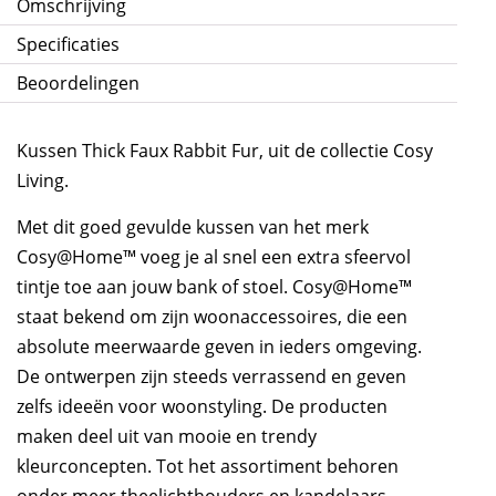
Omschrijving
45
Specificaties
cm
Beoordelingen
aantal
Kussen Thick Faux Rabbit Fur, uit de collectie Cosy
Living.
Met dit goed gevulde kussen van het merk
Cosy@Home™ voeg je al snel een extra sfeervol
tintje toe aan jouw bank of stoel. Cosy@Home™
staat bekend om zijn woonaccessoires, die een
absolute meerwaarde geven in ieders omgeving.
De ontwerpen zijn steeds verrassend en geven
zelfs ideeën voor woonstyling. De producten
maken deel uit van mooie en trendy
kleurconcepten. Tot het assortiment behoren
onder meer theelichthouders en kandelaars,