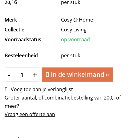
16
per stuk
20,
Merk
Cosy @ Home
Collectie
Cosy Living
Voorraadstatus
op voorraad
Besteleenheid
per stuk
Kussen
-
+
In de winkelmand
»
Thick
Faux
Voeg toe aan je verlanglijst
Rabbit
Groter aantal, of combinatiebestelling van 200,- of
Fur
meer?
zwart
Vraag een offerte aan
·
45
x