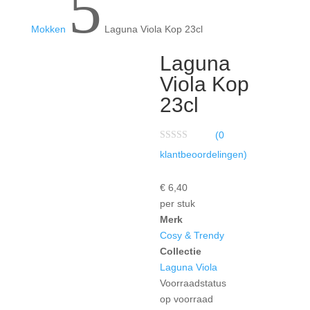
5
Mokken
Laguna Viola Kop 23cl
Laguna
Viola Kop
23cl
(
0
W
klantbeoordelingen)
a
a
r
€
6,
40
d
e
per stuk
r
i
Merk
n
Cosy & Trendy
g
0
Collectie
u
i
Laguna Viola
t
Voorraadstatus
5
op voorraad