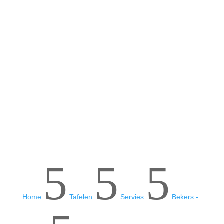
M
U


Klantenservice
3
a
5
5
5
Home
Tafelen
Servies
Bekers -