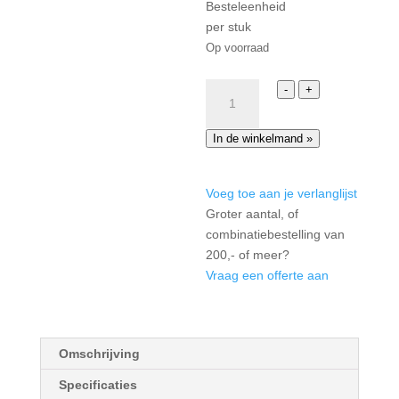
Besteleenheid
per stuk
Op voorraad
Laguna
-
+
Viola
Kop
In de winkelmand
»
23cl
aantal
Voeg toe aan je verlanglijst
Groter aantal, of
combinatiebestelling van
200,- of meer?
Vraag een offerte aan
Omschrijving
Specificaties