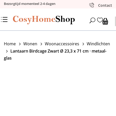
Bezorgtijd momenteel 2-4 dagen
Contact
d

U
Home
Wonen
Woonaccessoires
Windlichten
5
5
5
Lantaarn Birdcage Zwart Ø 23,3 x 71 cm · metaal-
5
glas