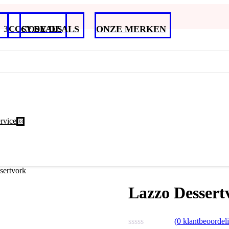
COSY DEALS
COSY DEALS
ONZE MERKEN
rvice
3
sertvork
Lazzo Dessert
(
0
klantbeoordel