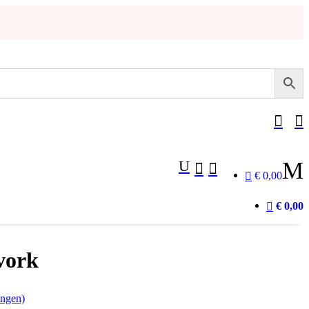


U
M


€ 0,00
€ 0,00
vork
ingen)