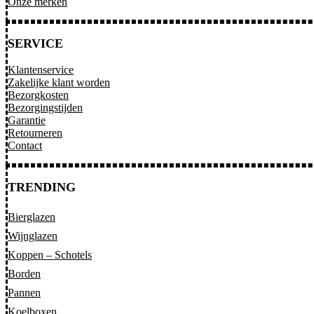
Onze merken
SERVICE
Klantenservice
Zakelijke klant worden
Bezorgkosten
Bezorgingstijden
Garantie
Retourneren
Contact
TRENDING
Bierglazen
Wijnglazen
Koppen – Schotels
Borden
Pannen
Koelboxen