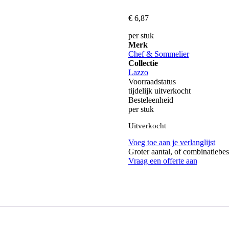
Waardering
0
€
6,
87
uit
5
per stuk
Merk
Chef & Sommelier
Collectie
Lazzo
Voorraadstatus
tijdelijk uitverkocht
Besteleenheid
per stuk
Uitverkocht
Voeg toe aan je verlanglijst
Groter aantal, of combinatiebes
Vraag een offerte aan