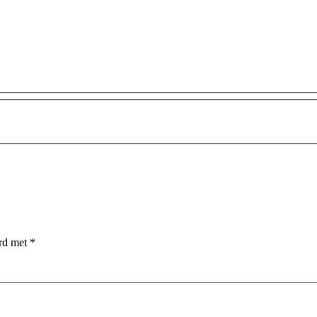
erd met
*