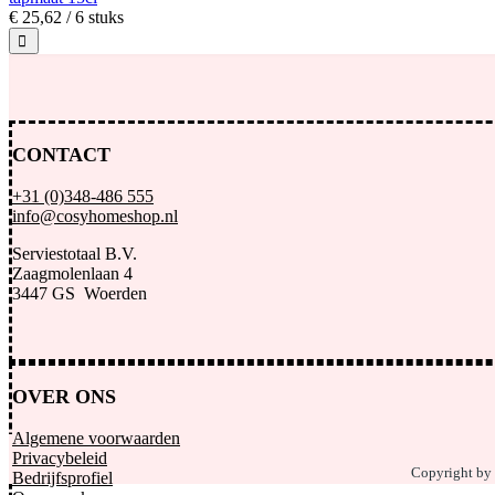
€
25,
62
/ 6 stuks
CONTACT
+31 (0)348-486 555
info@cosyhomeshop.nl
Serviestotaal B.V.
Zaagmolenlaan 4
3447 GS Woerden
OVER ONS
Algemene voorwaarden
Privacybeleid
Copyright by
Bedrijfsprofiel