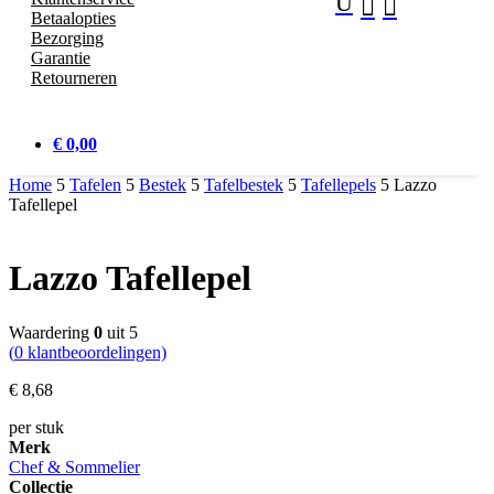
U


Betaalopties
Bezorging
Garantie
Retourneren
€ 0,00
Home
5
Tafelen
5
Bestek
5
Tafelbestek
5
Tafellepels
5
Lazzo
Tafellepel
Lazzo Tafellepel
Waardering
0
uit 5
(
0
klantbeoordelingen)
€
8,
68
per stuk
Merk
Chef & Sommelier
Collectie