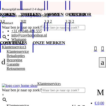
Bezorgtijd momenteel 2-4 dagen
KOKEN
KOKEN
TAFELEN
TAFELEN
WONEN
WONEN
OUTDOOR
OUTDOOR
Contact
Waar ben je naar op zoek?
+31 (0)348-486 555
×
info@cosyhomeshop.nl
Whatsapp
COSY DEALS
COSY DEALS
ONZE MERKEN
3
Klantenservice


Klantenservice
Betaalopties
d
Bezorging
a
Garantie
Retourneren
Klantenservice
3
M
Waar ben je naar op zoek?
×
€ 0,00
Klantenservice