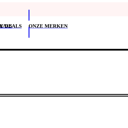
DEALS
Y DEALS
ONZE MERKEN
Klantenservice
3
Klantenservice
Betaalopties
Bezorging