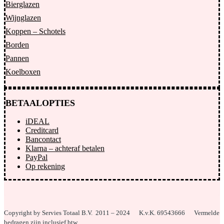
Bierglazen
Wijnglazen
Koppen – Schotels
Borden
Pannen
Koelboxen
BETAALOPTIES
iDEAL
Creditcard
Bancontact
Klarna – achteraf betalen
PayPal
Op rekening
Copyright by Servies Totaal B.V. 2011 – 2024
K.v.K. 69543666 Vermelde
bedragen zijn inclusief btw.