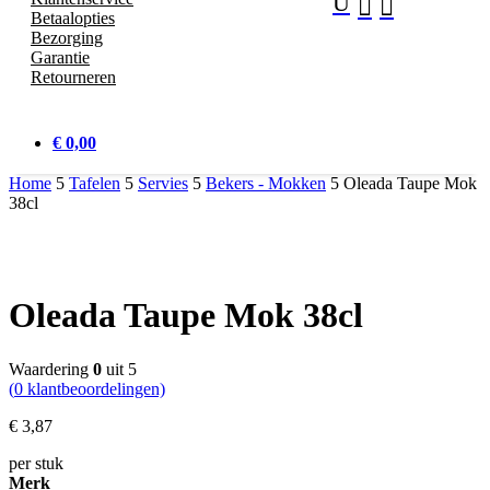
U


Betaalopties
Bezorging
Garantie
Retourneren
€ 0,00
Home
5
Tafelen
5
Servies
5
Bekers - Mokken
5
Oleada Taupe Mok
38cl
Oleada Taupe Mok 38cl
Waardering
0
uit 5
(
0
klantbeoordelingen)
€
3,
87
per stuk
Merk