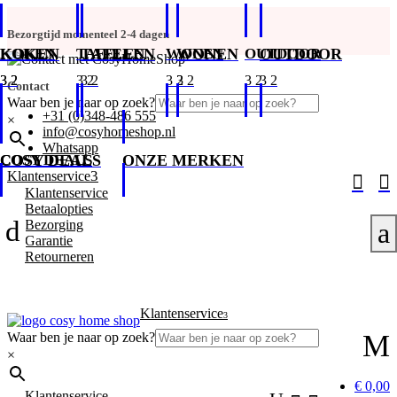
Bezorgtijd momenteel 2-4 dagen
KOKEN
KOKEN
TAFELEN
TAFELEN
WONEN
WONEN
OUTDOOR
OUTDOOR
Contact
Waar ben je naar op zoek?
+31 (0)348-486 555
×
info@cosyhomeshop.nl
Whatsapp
COSY DEALS
COSY DEALS
ONZE MERKEN
3
Klantenservice


Klantenservice
Betaalopties
d
Bezorging
a
Garantie
Retourneren
Klantenservice
3
M
Waar ben je naar op zoek?
×
€ 0,00
Klantenservice