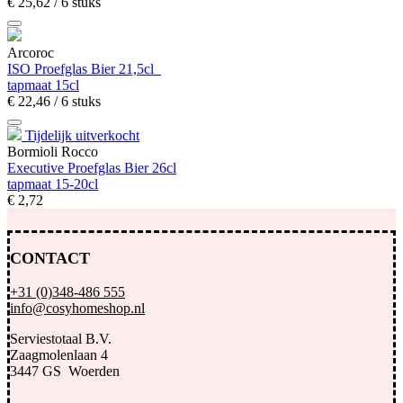
€
25,
62
/ 6 stuks
Arcoroc
ISO Proefglas Bier 21,5cl
tapmaat 15cl
€
22,
46
/ 6 stuks
Tijdelijk uitverkocht
Bormioli Rocco
Executive Proefglas Bier 26cl
tapmaat 15-20cl
€
2,
72
CONTACT
+31 (0)348-486 555
info@cosyhomeshop.nl
Serviestotaal B.V.
Zaagmolenlaan 4
3447 GS Woerden