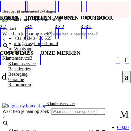
Bezorgtijd momenteel 2-4 dagen
KOKEN
KOKEN
TAFELEN
TAFELEN
WONEN
WONEN
OUTDOOR
OUTDOOR
Contact
Waar ben je naar op zoek?
+31 (0)348-486 555
×
info@cosyhomeshop.nl
Whatsapp
COSY DEALS
COSY DEALS
ONZE MERKEN
3
Klantenservice


Klantenservice
Betaalopties
d
Bezorging
a
Garantie
Retourneren
Klantenservice
3
M
Waar ben je naar op zoek?
×
€ 0,00
Klantenservice