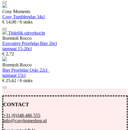
Cosy Moments
Cosy Tumblerglas 34cl
€
14,
00
/ 6 stuks
Tijdelijk uitverkocht
Bormioli Rocco
Executive Proefglas Bier 26cl
tapmaat 15-20cl
€
2,
72
Bormioli Rocco
Bier Proefglas Oslo 22cl
tapmaat 15cl
€
25,
62
/ 6 stuks
CONTACT
+31 (0)348-486 555
info@cosyhomeshop.nl