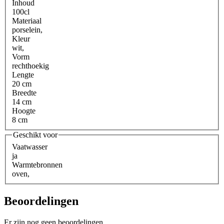
Inhoud
100cl
Materiaal
porselein
,
Kleur
wit
,
Vorm
rechthoekig
Lengte
20 cm
Breedte
14 cm
Hoogte
8 cm
Geschikt voor
Vaatwasser
ja
Warmtebronnen
oven
,
Beoordelingen
Er zijn nog geen beoordelingen.