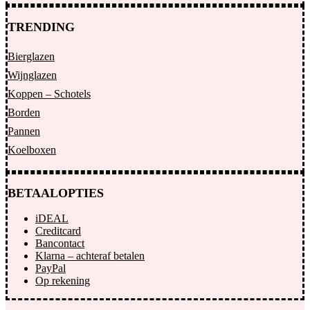
TRENDING
Bierglazen
Wijnglazen
Koppen – Schotels
Borden
Pannen
Koelboxen
BETAALOPTIES
iDEAL
Creditcard
Bancontact
Klarna – achteraf betalen
PayPal
Op rekening